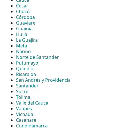
Cesar
Chocó
Córdoba
Guaviare
Guainía
Huila
La Guajira
Meta
Nariño
Norte de Santander
Putumayo
Quindío
Risaralda
San Andrés y Providencia
Santander
Sucre
Tolima
Valle del Cauca
Vaupés
Vichada
Casanare
Cundinamarca