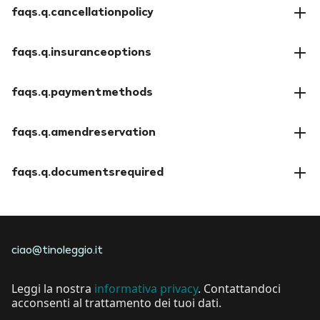
faqs.q.cancellationpolicy
faqs.a.cancellationpolicy
faqs.q.insuranceoptions
faqs.a.insuranceoptions
faqs.q.paymentmethods
faqs.a.paymentmethods
faqs.q.amendreservation
faqs.a.amendreservation
faqs.q.documentsrequired
faqs.a.documentsrequired
ciao@tinoleggio.it
Leggi la nostra
informativa privacy
. Contattandoci
acconsenti al trattamento dei tuoi dati.