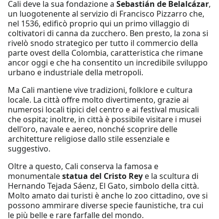
Cali deve la sua fondazione a
Sebastián de Belalcázar
,
un luogotenente al servizio di Francisco Pizzarro che,
nel 1536, edificò proprio qui un primo villaggio di
coltivatori di canna da zucchero. Ben presto, la zona si
rivelò snodo strategico per tutto il commercio della
parte ovest della Colombia, caratteristica che rimane
ancor oggi e che ha consentito un incredibile sviluppo
urbano e industriale della metropoli.
Ma Cali mantiene vive tradizioni, folklore e cultura
locale. La città offre molto divertimento, grazie ai
numerosi locali tipici del centro e ai festival musicali
che ospita; inoltre, in città è possibile visitare i musei
dell'oro, navale e aereo, nonché scoprire delle
architetture religiose dallo stile essenziale e
suggestivo.
Oltre a questo, Cali conserva la famosa e
monumentale
statua del Cristo Rey
e la scultura di
Hernando Tejada Sáenz, El Gato, simbolo della città.
Molto amato dai turisti è anche lo zoo cittadino, ove si
possono ammirare diverse specie faunistiche, tra cui
le più belle e rare farfalle del mondo.