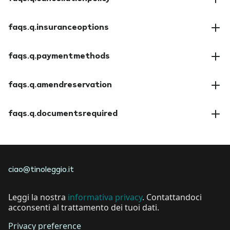
faqs.a.cancellationpolicy
faqs.q.insuranceoptions
faqs.a.insuranceoptions
faqs.q.paymentmethods
faqs.a.paymentmethods
faqs.q.amendreservation
faqs.a.amendreservation
faqs.q.documentsrequired
faqs.a.documentsrequired
ciao@tinoleggio.it
Leggi la nostra
informativa privacy
. Contattandoci
acconsenti al trattamento dei tuoi dati.
Privacy preference