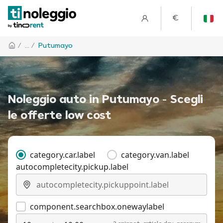
€
/
... /
Putumayo
Noleggio auto in Putumayo - Scegli
le offerte low cost
category.car.label
category.van.label
autocompletecity.pickup.label
component.searchbox.onewaylabel