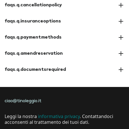
faqs.q.cancellationpolicy
faqs.a.cancellationpolicy
faqs.q.insuranceoptions
faqs.a.insuranceoptions
faqs.q.paymentmethods
faqs.a.paymentmethods
faqs.q.amendreservation
faqs.a.amendreservation
faqs.q.documentsrequired
faqs.a.documentsrequired
ciao@tinoleggio.it
Leggi la nostra
informativa privacy
. Contattandoci
acconsenti al trattamento dei tuoi dati.