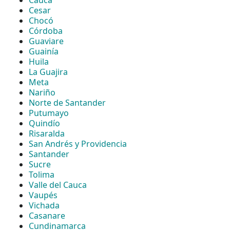
Cesar
Chocó
Córdoba
Guaviare
Guainía
Huila
La Guajira
Meta
Nariño
Norte de Santander
Putumayo
Quindío
Risaralda
San Andrés y Providencia
Santander
Sucre
Tolima
Valle del Cauca
Vaupés
Vichada
Casanare
Cundinamarca