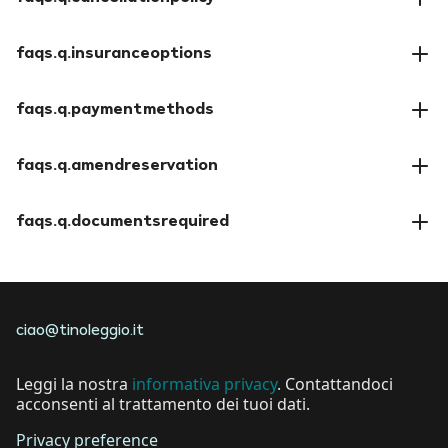
faqs.a.cancellationpolicy
faqs.q.insuranceoptions
faqs.a.insuranceoptions
faqs.q.paymentmethods
faqs.a.paymentmethods
faqs.q.amendreservation
faqs.a.amendreservation
faqs.q.documentsrequired
faqs.a.documentsrequired
ciao@tinoleggio.it
Leggi la nostra
informativa privacy
. Contattandoci
acconsenti al trattamento dei tuoi dati.
Privacy preference