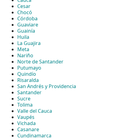
Cesar
Chocó
Córdoba
Guaviare
Guainía
Huila
La Guajira
Meta
Nariño
Norte de Santander
Putumayo
Quindío
Risaralda
San Andrés y Providencia
Santander
Sucre
Tolima
Valle del Cauca
Vaupés
Vichada
Casanare
Cundinamarca