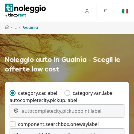
€
/
... /
Guainía
Noleggio auto in Guainía - Scegli le
offerte low cost
category.car.label
category.van.label
autocompletecity.pickup.label
component.searchbox.onewaylabel