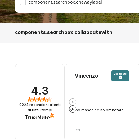
component.searchbox.onewaylabel
components.searchbox.collaboatewith
verificato
Vincenzo
4.3
9224
recensioni clienti
Nn so manco se ho prenotato
di tutti i tempi
ieri