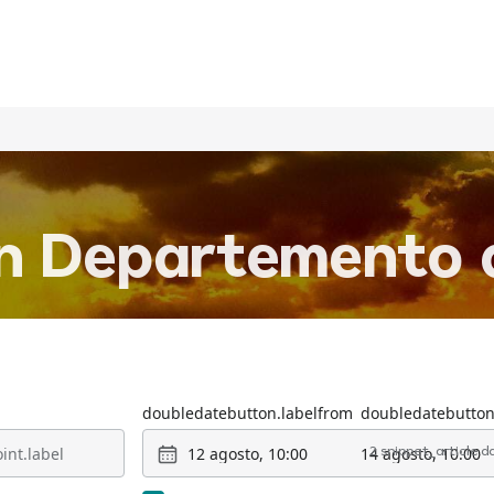
in Departemento 
doubledatebutton.labelfrom
doubledatebutton
12 agosto, 10:00
14 agosto, 10:00
2 snippet_article.