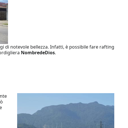
di notevole bellezza. Infatti, è possibile fare rafting
ordigliera
Nombre
de
Dios
.
ente
uò
e