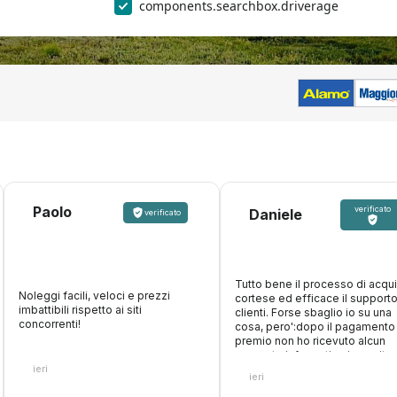
components.searchbox.driverage
Paolo
verificato
Daniele
verificato
Tutto bene il processo di acqui
Noleggi facili, veloci e prezzi
cortese ed efficace il support
imbattibili rispetto ai siti
clienti. Forse sbaglio io su una
concorrenti!
cosa, pero':dopo il pagamento
premio non ho ricevuto alcun
supporto informativo in merito 
ieri
modalita' di utilizzo delle gara
ieri
sulle eventuali franchigie tratt