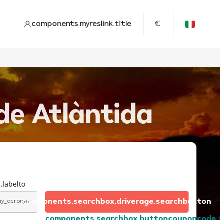
components.myreslink.title
€
de Atlàntida
.labelto
components.searchbox.driverage.searchbutton
day_acronym
components.searchbox.buttoncouponcode