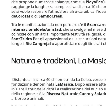
che propone numerose spiagge, come la
Playa
Perú
raggiunge la lunghezza complessiva di circa 10 chil
se si vuole respirare l'atmosfera afro-caraibica, l'idea
de
Corozal
o di
Sambo
Creek
.
Tra le manifestazioni da non perdere c'è il
Gran carn
internacional
de
la
Amistad
, che si svolge nel mese 
coincide con un'altra importante festività religiosa, 
Sant'Isidro
.Per gli appassionati delle escursioni nat
lungo il
Rio Cangrejal
o approfittare degli itinerari 
Natura e tradizioni, La Masi
Distante all'incirca 40 chilometri da La Ceiba, verso 
fondazione denominata
La
Masica
. Dopo essere atte
iniziare il tour della città.La realizzazione del nucleo
della regione, c'è la
Riserva Naturale Cuero y Salad
arboree e animali.