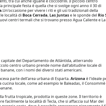
enti, tra cui anche iguane e coccodrilli. Il piccolo centro
a principale festa è quella che si svolge ogni anno il 30 di
a
.Un'occasione per vivere i riti e gli usi tradizionali della
le località di
Boca Cerrada
,
Las Juntas
e le sponde del
Rio
 nuovi centri termali che si trovano presso Agua Caliente e La
la capitale del Departamento de Atlántida, atterrando
iccolo centro urbano prende nome dall'abitudine locale di
 banane, con i nomi dei diversi stati americani.
aceva parte dell'area urbana di Esparta.
Arizona
è l'ideale p
lla cucina locale, come ad esempio le Baleadas, il Consommè
 banane.
lla frutta tropicale, prodotta in queste zone. Il territorio è
 facilmente la località di Tecla, che si affaccia sul Mar dei