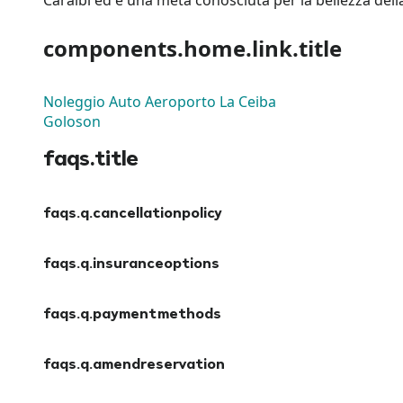
Caraibi ed è una meta conosciuta per la bellezza dell
components.home.link.title
Noleggio Auto Aeroporto La Ceiba
Goloson
faqs.title
faqs.q.cancellationpolicy
faqs.a.cancellationpolicy
faqs.q.insuranceoptions
faqs.a.insuranceoptions
faqs.q.paymentmethods
faqs.a.paymentmethods
faqs.q.amendreservation
faqs.a.amendreservation