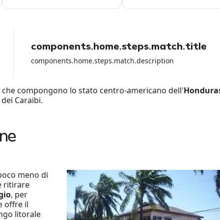
dalla societa' di noleggio
components.home.steps.match.title
components.home.steps.match.description
i che compongono lo stato centro-americano dell'
Hondura
 dei Caraibi.
one
poco meno di
 ritirare
gio
, per
 offre il
ngo litorale