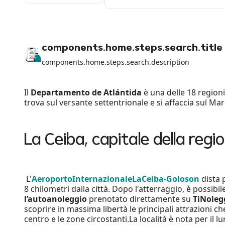
components.home.steps.search.title
components.home.steps.search.description
Il
Departamento de Atlántida
è una delle 18 region
trova sul versante settentrionale e si affaccia sul Mar
La Ceiba, capitale della regi
L'
Aeroporto
Internazionale
La
Ceiba-Goloson
dista 
8 chilometri dalla città. Dopo l'atterraggio, è possibile
l’auto
a
noleggio
prenotato direttamente su
TiNoleg
scoprire in massima libertà le principali attrazioni che
centro e le zone circostanti.La località è nota per il lu