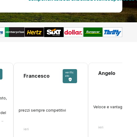
Angelo
verific
Francesco
ato
sto,
o
Veloce e vantaggioso
prezzi sempre competitivi
 del
alle
ieri
nzie
ieri
enute