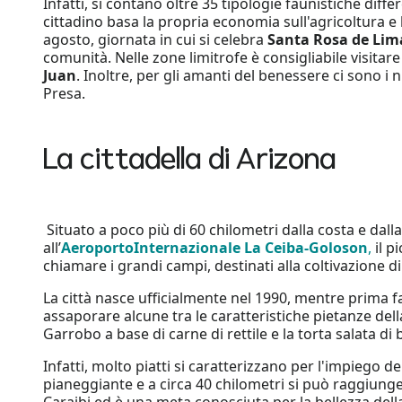
Infatti, si contano oltre 35 tipologie faunistiche differ
cittadino basa la propria economia sull'agricoltura e l
agosto, giornata in cui si celebra
Santa Rosa de Lim
comunità. Nelle zone limitrofe è consigliabile visitare 
Juan
. Inoltre, per gli amanti del benessere ci sono i
Presa.
La cittadella di Arizona
Situato a poco più di 60 chilometri dalla costa e dal
all’
Aeroporto
Internazionale La Ceiba-Goloson
,
il p
chiamare i grandi campi, destinati alla coltivazione di
La città nasce ufficialmente nel 1990, mentre prima f
assaporare alcune tra le caratteristiche pietanze de
Garrobo a base di carne di rettile e la torta salata di
Infatti, molto piatti si caratterizzano per l'impiego de
pianeggiante e a circa 40 chilometri si può raggiungere