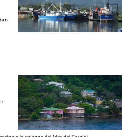
 San
er