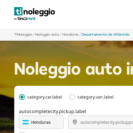
TiNoleggio
/
Noleggio auto
/
Honduras
/
Departamento de Atlántida
Noleggio auto 
category.car.label
category.van.label
autocompletecity.pickup.label