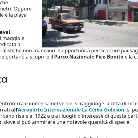
che
ometri. Oppure
le è la playa
aval
di maggio e
dedicata a
uralistiche non mancano le opportunità per scoprire paesaggi 
che portano a scoprire il
Parco Nazionale Pico Bonito
e la c
ca
l'entroterra e immersa nel verde, si raggiunge la città di rec
rrati
all’
Aeroporto Internazionale La Ceiba
-
Golosòn
,
si p
 urbano risale al 1922 e tra i luoghi d'interesse di questa part
o
, dove si può ammirare una notevole quantità di specie