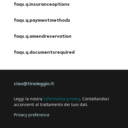
faqs.q.insuranceoptions
faqs.a.insuranceoptions
faqs.q.paymentmethods
faqs.a.paymentmethods
faqs.q.amendreservation
faqs.a.amendreservation
faqs.q.documentsrequired
faqs.a.documentsrequired
ciao@tinoleggio.it
Leggi la nostra
informativa privacy
. Contattandoci
acconsenti al trattamento dei tuoi dati.
Privacy preference