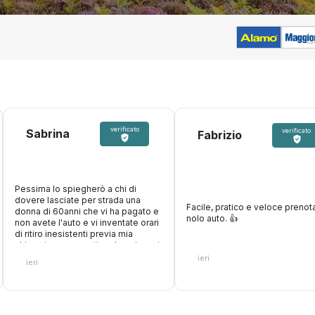
verificato
Sabrina
verificato
Fabrizio
Pessima lo spiegherò a chi di
dovere lasciate per strada una
Facile, pratico e veloce prenota
donna di 60anni che vi ha pagato e
nolo auto. 👍️
non avete l'auto e vi inventate orari
di ritiro inesistenti previa mia
chiamata per avvertire, due giovani
di cui uno maleducato e
ieri
ieri
supponente, niente di buono. Una
volta non era così