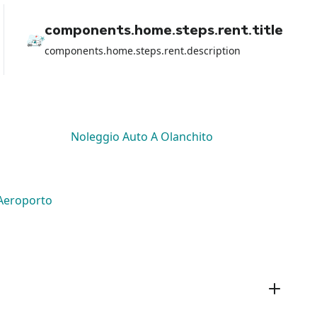
con la carta di debito pe
perso tutti i soldi del no
loro non hanno fatto NU
components.home.steps.rent.title
aiutarmi a parte girare la
rental car dell aeroporto
components.home.steps.rent.description
Noleggio Auto A Olanchito
Aeroporto