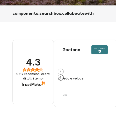
components.searchbox.collaboatewith
verificato
Gaetano
4.3
9217
recensioni clienti
Chiedo e veloce!
di tutti i tempi
ieri