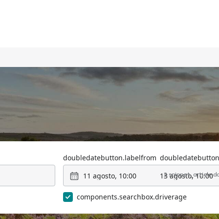
doubledatebutton.labelfrom
doubledatebutton
11 agosto, 10:00
13 agosto, 10:00
2 snippet_article.
components.searchbox.driverage