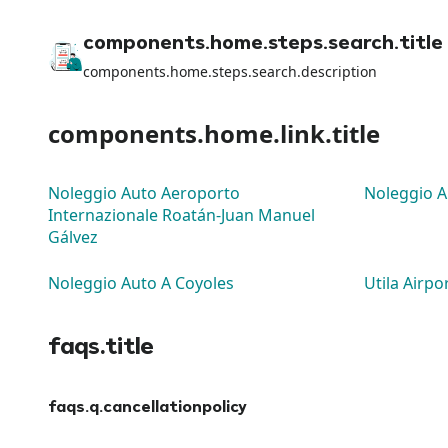
components.home.steps.search.title
components.home.steps.search.description
components.home.link.title
Noleggio Auto Aeroporto
Noleggio A
Internazionale Roatán-Juan Manuel
Gálvez
Noleggio Auto A Coyoles
Utila Airpo
faqs.title
faqs.q.cancellationpolicy
faqs.a.cancellationpolicy