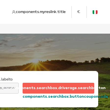
components.myreslink.title
€
.labelto
components.searchbox.driverage.searchbutton
day_acronym
components.searchbox.buttoncouponcode