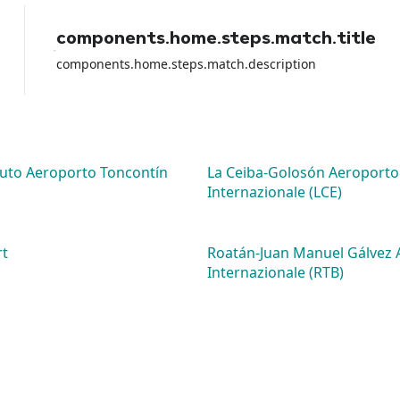
components.home.steps.match.title
components.home.steps.match.description
uto Aeroporto Toncontín
La Ceiba-Golosón Aeroporto
Internazionale (LCE)
rt
Roatán-Juan Manuel Gálvez 
Internazionale (RTB)