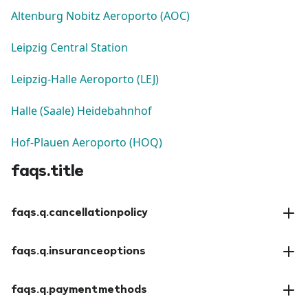
Altenburg Nobitz Aeroporto (AOC)
Leipzig Central Station
Leipzig-Halle Aeroporto (LEJ)
Halle (Saale) Heidebahnhof
Hof-Plauen Aeroporto (HOQ)
faqs.title
faqs.q.cancellationpolicy
faqs.a.cancellationpolicy
faqs.q.insuranceoptions
faqs.a.insuranceoptions
faqs.q.paymentmethods