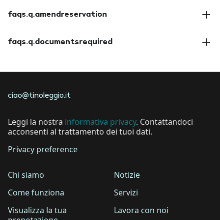
faqs.a.paymentmethods
faqs.q.amendreservation
faqs.a.amendreservation
faqs.q.documentsrequired
faqs.a.documentsrequired
ciao@tinoleggio.it
Leggi la nostra
informativa privacy
. Contattandoci
acconsenti al trattamento dei tuoi dati.
Privacy preference
Chi siamo
Notizie
Come funziona
Servizi
Visualizza la tua
Lavora con noi
prenotazione