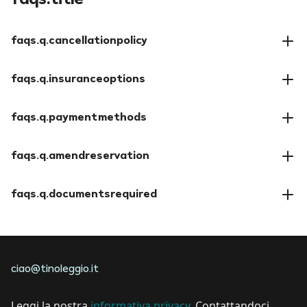
faqs.q.cancellationpolicy
faqs.a.cancellationpolicy
faqs.q.insuranceoptions
faqs.a.insuranceoptions
faqs.q.paymentmethods
faqs.a.paymentmethods
faqs.q.amendreservation
faqs.a.amendreservation
faqs.q.documentsrequired
faqs.a.documentsrequired
ciao@tinoleggio.it
Leggi la nostra
informativa privacy
. Contattandoci