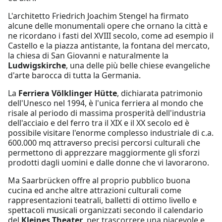
L'architetto Friedrich Joachim Stengel ha firmato
alcune delle monumentali opere che ornano la città e
ne ricordano i fasti del XVIII secolo, come ad esempio il
Castello e la piazza antistante, la fontana del mercato,
la chiesa di San Giovanni e naturalmente la
Ludwigskirche
, una delle più belle chiese evangeliche
d'arte barocca di tutta la Germania.
La
Ferriera Völklinger Hütte
, dichiarata patrimonio
dell'Unesco nel 1994, è l'unica ferriera al mondo che
risale al periodo di massima prosperità dell'industria
dell'acciaio e del ferro tra il XIX e il XX secolo ed è
possibile visitare l'enorme complesso industriale di c.a.
600.000 mq attraverso precisi percorsi culturali che
permettono di apprezzare maggiormente gli sforzi
prodotti dagli uomini e dalle donne che vi lavorarono.
Ma Saarbrücken offre al proprio pubblico buona
cucina ed anche altre attrazioni culturali come
rappresentazioni teatrali, balletti di ottimo livello e
spettacoli musicali organizzati secondo il calendario
del
Kleines Theater
, per trascorrere una piacevole e