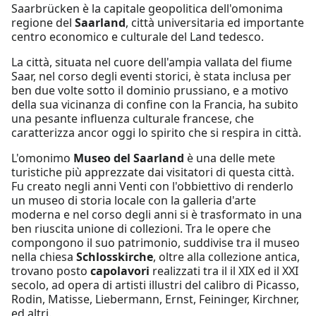
Saarbrücken è la capitale geopolitica dell'omonima
regione del
Saarland
, città universitaria ed importante
centro economico e culturale del Land tedesco.
La città, situata nel cuore dell'ampia vallata del fiume
Saar, nel corso degli eventi storici, è stata inclusa per
ben due volte sotto il dominio prussiano, e a motivo
della sua vicinanza di confine con la Francia, ha subito
una pesante influenza culturale francese, che
caratterizza ancor oggi lo spirito che si respira in città.
L'omonimo
Museo del Saarland
è una delle mete
turistiche più apprezzate dai visitatori di questa città.
Fu creato negli anni Venti con l'obbiettivo di renderlo
un museo di storia locale con la galleria d'arte
moderna e nel corso degli anni si è trasformato in una
ben riuscita unione di collezioni. Tra le opere che
compongono il suo patrimonio, suddivise tra il museo
nella chiesa
Schlosskirche
, oltre alla collezione antica,
trovano posto
capolavori
realizzati tra il il XIX ed il XXI
secolo, ad opera di artisti illustri del calibro di Picasso,
Rodin, Matisse, Liebermann, Ernst, Feininger, Kirchner,
ed altri.