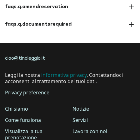
faqs.a.paymentmethods
faqs.q.amendreservation
faqs.a.amendreservation
faqs.q.documentsrequired
faqs.a.documentsrequired
ciao@tinoleggio.it
Leggi la nostra
informativa privacy
. Contattandoci
acconsenti al trattamento dei tuoi dati.
Privacy preference
Chi siamo
Notizie
Come funziona
Servizi
Visualizza la tua
Lavora con noi
prenotazione