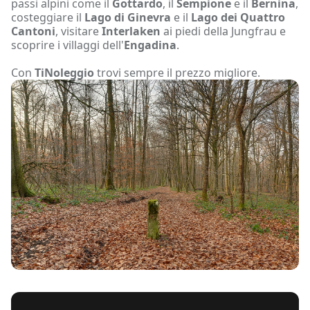
passi alpini come il
Gottardo
, il
Sempione
e il
Bernina
,
costeggiare il
Lago di Ginevra
e il
Lago dei Quattro
Cantoni
, visitare
Interlaken
ai piedi della Jungfrau e
scoprire i villaggi dell'
Engadina
.
Con
TiNoleggio
trovi sempre il prezzo migliore.