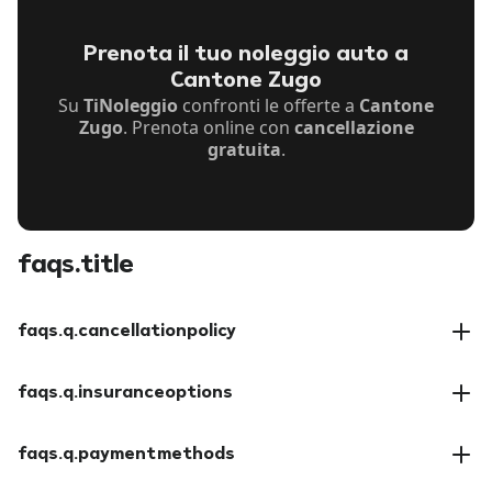
Prenota il tuo noleggio auto a
Cantone Zugo
Su
TiNoleggio
confronti le offerte a
Cantone
Zugo
. Prenota online con
cancellazione
gratuita
.
faqs.title
faqs.q.cancellationpolicy
faqs.a.cancellationpolicy
faqs.q.insuranceoptions
faqs.a.insuranceoptions
faqs.q.paymentmethods