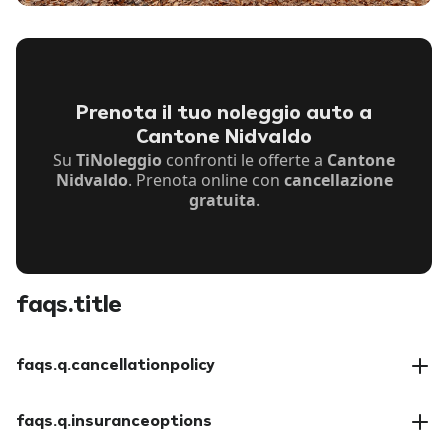
Prenota il tuo noleggio auto a
Cantone Nidvaldo
Su
TiNoleggio
confronti le offerte a
Cantone
Nidvaldo
. Prenota online con
cancellazione
gratuita
.
faqs.title
faqs.q.cancellationpolicy
faqs.a.cancellationpolicy
faqs.q.insuranceoptions