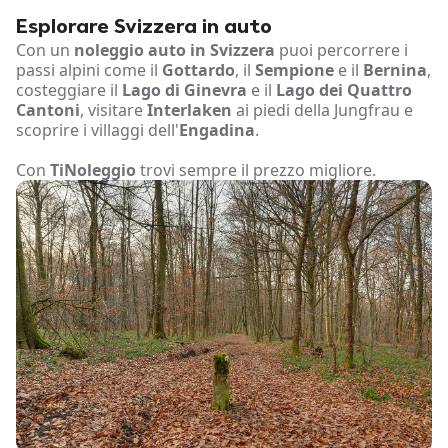
Esplorare Svizzera in auto
Con un
noleggio auto in Svizzera
puoi percorrere i
passi alpini come il
Gottardo
, il
Sempione
e il
Bernina
,
costeggiare il
Lago di Ginevra
e il
Lago dei Quattro
Cantoni
, visitare
Interlaken
ai piedi della Jungfrau e
scoprire i villaggi dell'
Engadina
.
Con
TiNoleggio
trovi sempre il prezzo migliore.