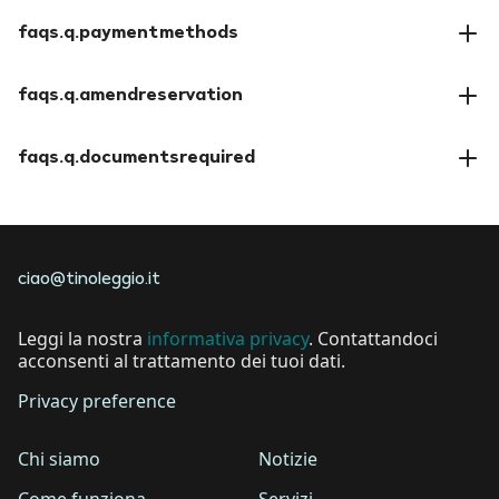
faqs.a.insuranceoptions
faqs.q.paymentmethods
faqs.a.paymentmethods
faqs.q.amendreservation
faqs.a.amendreservation
faqs.q.documentsrequired
faqs.a.documentsrequired
ciao@tinoleggio.it
Leggi la nostra
informativa privacy
. Contattandoci
acconsenti al trattamento dei tuoi dati.
Privacy preference
Chi siamo
Notizie