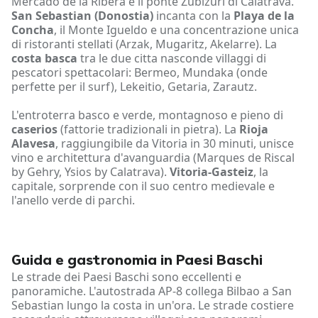
Mercado de la Ribera e il ponte Zubizuri di Calatrava.
San Sebastian (Donostia)
incanta con la
Playa de la
Concha
, il Monte Igueldo e una concentrazione unica
di ristoranti stellati (Arzak, Mugaritz, Akelarre). La
costa basca
tra le due citta nasconde villaggi di
pescatori spettacolari: Bermeo, Mundaka (onde
perfette per il surf), Lekeitio, Getaria, Zarautz.
L'entroterra basco e verde, montagnoso e pieno di
caserios
(fattorie tradizionali in pietra). La
Rioja
Alavesa
, raggiungibile da Vitoria in 30 minuti, unisce
vino e architettura d'avanguardia (Marques de Riscal
by Gehry, Ysios by Calatrava).
Vitoria-Gasteiz
, la
capitale, sorprende con il suo centro medievale e
l'anello verde di parchi.
Guida e gastronomia in Paesi Baschi
Le strade dei Paesi Baschi sono eccellenti e
panoramiche. L'autostrada AP-8 collega Bilbao a San
Sebastian lungo la costa in un'ora. Le strade costiere