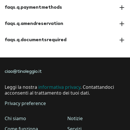
faqs.a.insuranceoptions
faqs.q.paymentmethods
faqs.a.paymentmethods
faqs.q.amendreservation
faqs.a.amendreservation
faqs.q.documentsrequired
faqs.a.documentsrequired
ciao@tinoleggio.it
Leggi la nostra
informativa privacy
. Contattandoci
acconsenti al trattamento dei tuoi dati.
Privacy preference
Chi siamo
Notizie
Come funziona
Servizi