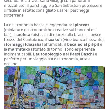
secondarie attraversano villaggi con panorami
mozzafiato. Il parcheggio a San Sebastian puo essere
difficile in estate: consigliato usare i parcheggi
sotterranei.
La gastronomia basca e leggendaria: i
pintxos
(miniature gastronomiche creative sui banconi dei
bar), il
txuleta
(bistecca di manzo alla brace), il pesce
fresco del Cantabrico, il
txakoli
(vino bianco frizzante),
i
formaggi Idiazabal
affumicati, il
bacalao al pil-pil
e
la
marmitako
(stufato di tonno) sono esperienze
indimenticabili. L'
autonoleggio nei Paesi Baschi
e
perfetto per un viaggio tra gastronomia, arte e
oceano.