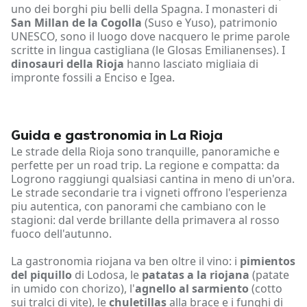
uno dei borghi piu belli della Spagna. I monasteri di
San Millan de la Cogolla
(Suso e Yuso), patrimonio
UNESCO, sono il luogo dove nacquero le prime parole
scritte in lingua castigliana (le Glosas Emilianenses). I
dinosauri della Rioja
hanno lasciato migliaia di
impronte fossili a Enciso e Igea.
Guida e gastronomia in La Rioja
Le strade della Rioja sono tranquille, panoramiche e
perfette per un road trip. La regione e compatta: da
Logrono raggiungi qualsiasi cantina in meno di un'ora.
Le strade secondarie tra i vigneti offrono l'esperienza
piu autentica, con panorami che cambiano con le
stagioni: dal verde brillante della primavera al rosso
fuoco dell'autunno.
La gastronomia riojana va ben oltre il vino: i
pimientos
del piquillo
di Lodosa, le
patatas a la riojana
(patate
in umido con chorizo), l'
agnello al sarmiento
(cotto
sui tralci di vite), le
chuletillas
alla brace e i funghi di