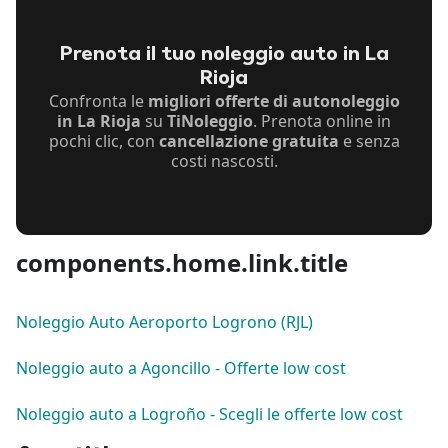
Prenota il tuo noleggio auto in La
Rioja
Confronta le
migliori offerte di autonoleggio
in La Rioja
su
TiNoleggio
. Prenota online in
pochi clic, con
cancellazione gratuita
e senza
costi nascosti.
components.home.link.title
Noleggio Auto Aeroporto Logrono (RJL)
Noleggio auto a Agoncillo - Offerte low cost
Noleggio auto a Logroño - Scegli le offerte low cost