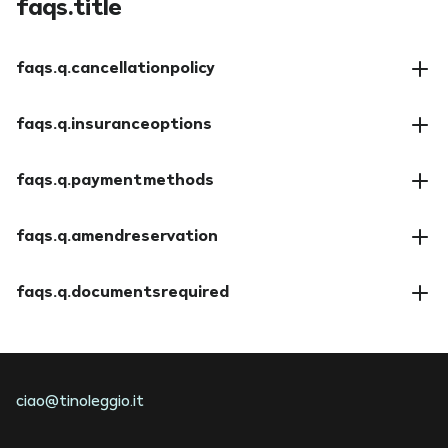
faqs.title
faqs.q.cancellationpolicy
faqs.a.cancellationpolicy
faqs.q.insuranceoptions
faqs.a.insuranceoptions
faqs.q.paymentmethods
faqs.a.paymentmethods
faqs.q.amendreservation
faqs.a.amendreservation
faqs.q.documentsrequired
faqs.a.documentsrequired
ciao@tinoleggio.it