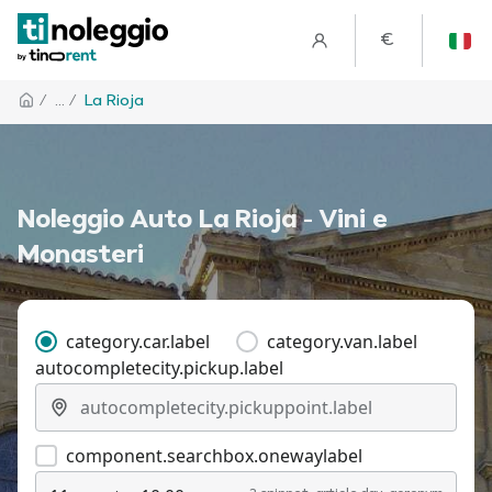
€
/
... /
La Rioja
Noleggio Auto La Rioja - Vini e
Monasteri
category.car.label
category.van.label
autocompletecity.pickup.label
component.searchbox.onewaylabel