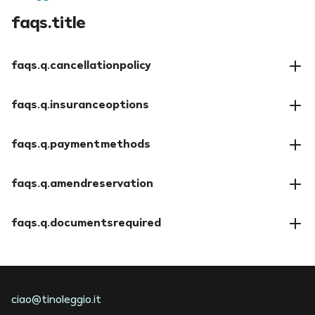
faqs.title
faqs.q.cancellationpolicy
faqs.a.cancellationpolicy
faqs.q.insuranceoptions
faqs.a.insuranceoptions
faqs.q.paymentmethods
faqs.a.paymentmethods
faqs.q.amendreservation
faqs.a.amendreservation
faqs.q.documentsrequired
faqs.a.documentsrequired
ciao@tinoleggio.it