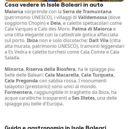
Cosa vedere in Isole Baleari in auto
Maiorca
sorprende con la
Serra de Tramuntana
(patrimonio UNESCO), i villaggi di
Valldemossa
(dove
soggiorno Chopin) e
Deia
, e calette spettacolari come
Cala Varques e Calo des Moro.
Palma di Maiorca
e
una citta elegante con la cattedrale gotica affacciata
sul porto.
Ibiza
non e solo discoteche:
Dalt Vila
(citta
alta murata, patrimonio UNESCO), tramonti leggendari
a Es Vedra e calette turchesi come Cala Comte e Cala
Salada.
Minorca
,
Riserva della Biosfera
, ha le spiagge piu
belle delle Baleari:
Cala Macarella
,
Cala Turqueta
,
Cala Pregonda
con sabbia rossa. I monumenti
talayotici (preistorici) sono unici al mondo.
Formentera
, raggiungibile in traghetto da Ibiza, ha
acque caraibiche trasparenti a
Ses Illetes
, una delle
spiagge piu belle d'Europa.
Guida e gastronomia in Isole Baleari