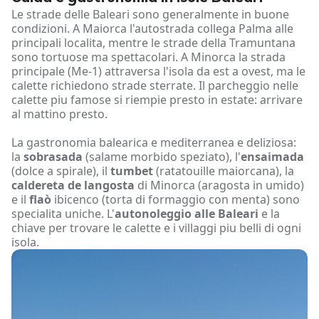
Le strade delle Baleari sono generalmente in buone
condizioni. A Maiorca l'autostrada collega Palma alle
principali localita, mentre le strade della Tramuntana
sono tortuose ma spettacolari. A Minorca la strada
principale (Me-1) attraversa l'isola da est a ovest, ma le
calette richiedono strade sterrate. Il parcheggio nelle
calette piu famose si riempie presto in estate: arrivare
al mattino presto.
La gastronomia balearica e mediterranea e deliziosa:
la
sobrasada
(salame morbido speziato), l'
ensaimada
(dolce a spirale), il
tumbet
(ratatouille maiorcana), la
caldereta de langosta
di Minorca (aragosta in umido)
e il
flaò
ibicenco (torta di formaggio con menta) sono
specialita uniche. L'
autonoleggio alle Baleari
e la
chiave per trovare le calette e i villaggi piu belli di ogni
isola.