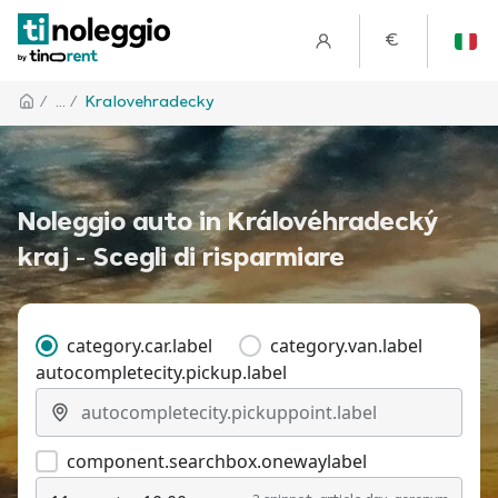
€
/
... /
Kralovehradecky
Noleggio auto in Královéhradecký
kraj - Scegli di risparmiare
category.car.label
category.van.label
autocompletecity.pickup.label
component.searchbox.onewaylabel