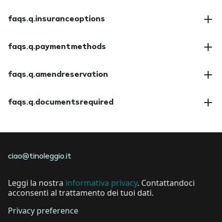
faqs.a.cancellationpolicy
faqs.q.insuranceoptions
faqs.a.insuranceoptions
faqs.q.paymentmethods
faqs.a.paymentmethods
faqs.q.amendreservation
faqs.a.amendreservation
faqs.q.documentsrequired
faqs.a.documentsrequired
ciao@tinoleggio.it
Leggi la nostra
informativa privacy
. Contattandoci
acconsenti al trattamento dei tuoi dati.
Privacy preference