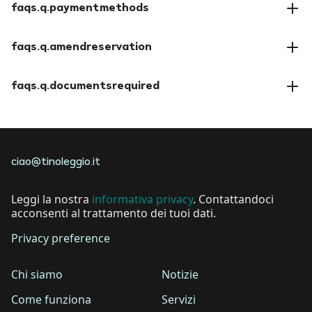
faqs.q.paymentmethods
faqs.a.paymentmethods
faqs.q.amendreservation
faqs.a.amendreservation
faqs.q.documentsrequired
faqs.a.documentsrequired
ciao@tinoleggio.it
Leggi la nostra
informativa privacy
. Contattandoci
acconsenti al trattamento dei tuoi dati.
Privacy preference
Chi siamo
Notizie
Come funziona
Servizi