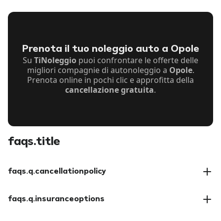
Prenota il tuo noleggio auto a Opole
Su
TiNoleggio
puoi confrontare le offerte delle
migliori compagnie di autonoleggio a
Opole
.
Prenota online in pochi clic e approfitta della
cancellazione gratuita
.
faqs.title
faqs.q.cancellationpolicy
faqs.a.cancellationpolicy
faqs.q.insuranceoptions
faqs.a.insuranceoptions