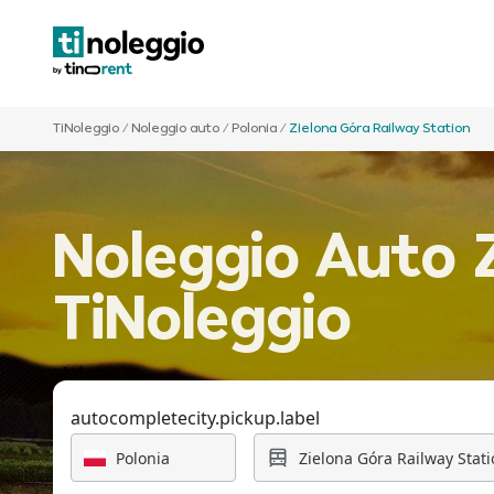
TiNoleggio
/
Noleggio auto
/
Polonia
/
Zielona Góra Railway Station
Noleggio Auto Z
TiNoleggio
autocompletecity.pickup.label