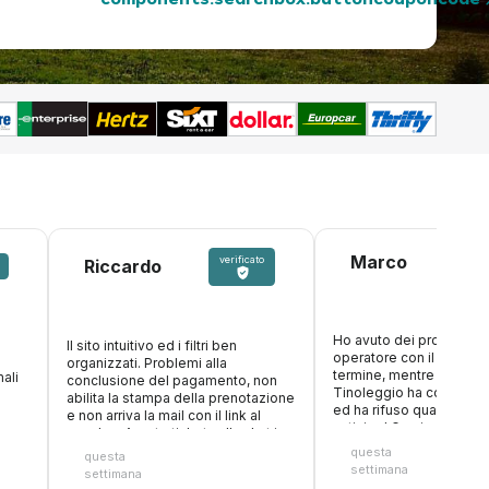
components.searchbox.buttoncouponcode
Marco
verificato
Riccardo
Ho avuto dei problemi c
Il sito intuitivo ed i filtri ben
operatore con il nolegg
organizzati. Problemi alla
termine, mentre ero in v
ali
conclusione del pagamento, non
Tinoleggio ha compreso
abilita la stampa della prenotazione
ed ha rifuso quanto paga
e non arriva la mail con il link al
anticipo! Grazie ancora
voucher. Aperto ticket sulla chat in
attesa risposta
questa
questa
settimana
settimana