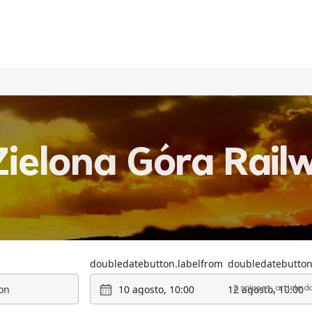
ielona Góra Railw
doubledatebutton.labelfrom
doubledatebutton
10 agosto, 10:00
12 agosto, 10:00
2 snippet_article.