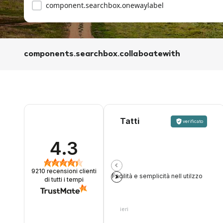
component.searchbox.onewaylabel
components.searchbox.collaboatewith
Tatti
verificato
4.3
9210
recensioni clienti
Facilità e semplicità nell utilzzo
di tutti i tempi
ieri