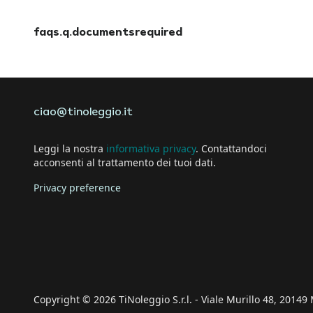
faqs.a.amendreservation
faqs.q.documentsrequired
faqs.a.documentsrequired
ciao@tinoleggio.it
Leggi la nostra
informativa privacy
. Contattandoci
acconsenti al trattamento dei tuoi dati.
Privacy preference
Copyright © 2026 TiNoleggio S.r.l. - Viale Murillo 48, 20149 