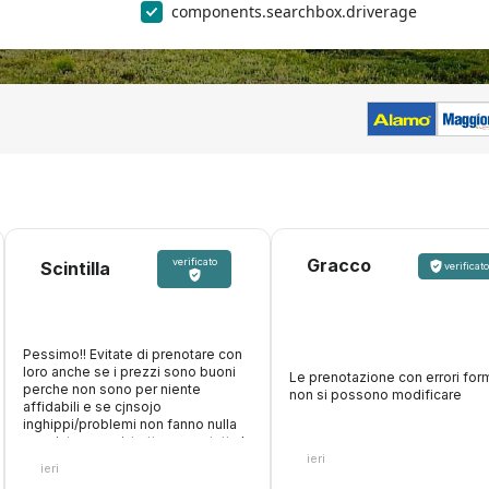
components.searchbox.driverage
Gracco
verificato
Scintilla
verificato
Pessimo!! Evitate di prenotare con
loro anche se i prezzi sono buoni
Le prenotazione con errori form
perche non sono per niente
non si possono modificare
affidabili e se cjnsojo
inghippi/problemi non fanno nulla
oer aiutare, anzi, trattengono tutta la
ieri
cifra. Inoltre fanno figurare che
ieri
accettano carte di debito, paghi