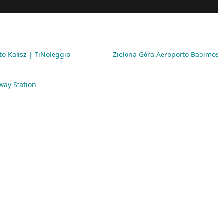
o Kalisz | TiNoleggio
Zielona Góra Aeroporto Babimos
way Station