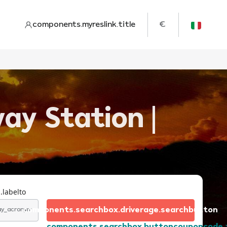
components.myreslink.title
€
ay Station |
.labelto
components.searchbox.driverage.searchbutton
day_acronym