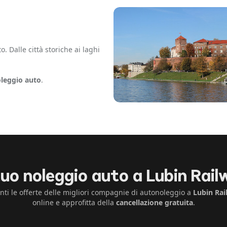
 Dalle città storiche ai laghi
leggio auto
.
tuo noleggio auto a Lubin Rai
nti le offerte delle migliori compagnie di autonoleggio a
Lubin Rai
online e approfitta della
cancellazione gratuita
.