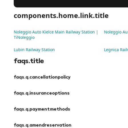
components.home.link.title
Noleggio Auto Kielce Main Railway Station |
Noleggio Aut
TiNoleggio
Lubin Railway Station
Legnica Rail
faqs.title
faqs.q.cancellationpolicy
faqs.a.cancellationpolicy
faqs.q.insuranceoptions
faqs.a.insuranceoptions
faqs.q.paymentmethods
faqs.a.paymentmethods
faqs.q.amendreservation