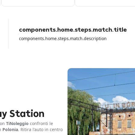
online, poi arrivi al desk e non ti
accettano la carta con cui hai
pagato loro perche vogliono solo
quella di credito. Fate attenzione
con la carta di debito perche io ho
perso tutti i soldi del noleggio e
components.home.steps.match.title
loro non hanno fatto NULLA per
aiutarmi a parte girare la colpa sul
components.home.steps.match.description
rental car dell aeroporto.
ay Station
Con
TiNoleggio
confronti le
in
Polonia
. Ritira l'auto in centro