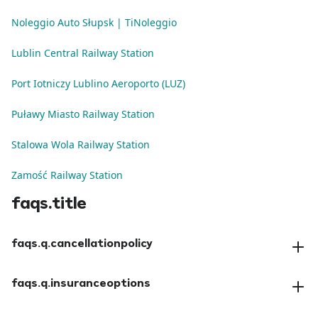
Noleggio Auto Słupsk | TiNoleggio
Lublin Central Railway Station
Port Iotniczy Lublino Aeroporto (LUZ)
Puławy Miasto Railway Station
Stalowa Wola Railway Station
Zamość Railway Station
faqs.title
faqs.q.cancellationpolicy
faqs.a.cancellationpolicy
faqs.q.insuranceoptions
faqs.a.insuranceoptions