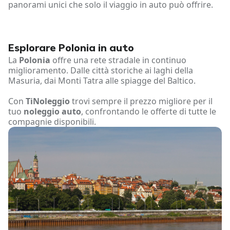
panorami unici che solo il viaggio in auto può offrire.
Esplorare Polonia in auto
La
Polonia
offre una rete stradale in continuo
miglioramento. Dalle città storiche ai laghi della
Masuria, dai Monti Tatra alle spiagge del Baltico.
Con
TiNoleggio
trovi sempre il prezzo migliore per il
tuo
noleggio auto
, confrontando le offerte di tutte le
compagnie disponibili.