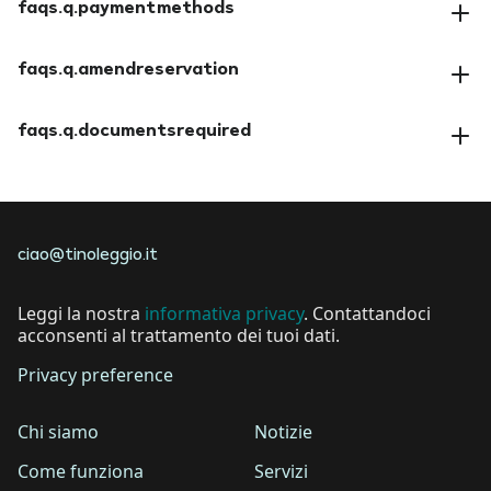
faqs.q.paymentmethods
faqs.a.paymentmethods
faqs.q.amendreservation
faqs.a.amendreservation
faqs.q.documentsrequired
faqs.a.documentsrequired
ciao@tinoleggio.it
Leggi la nostra
informativa privacy
. Contattandoci
acconsenti al trattamento dei tuoi dati.
Privacy preference
Chi siamo
Notizie
Come funziona
Servizi