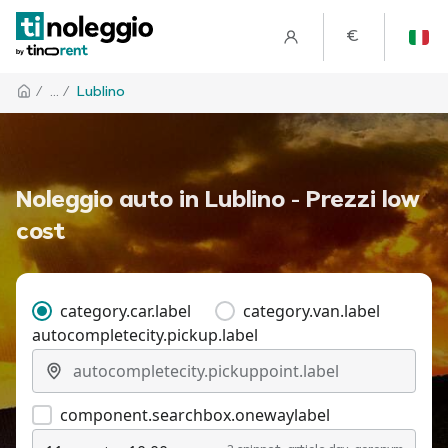
€
/
... /
Lublino
Noleggio auto in Lublino - Prezzi low
cost
category.car.label
category.van.label
autocompletecity.pickup.label
component.searchbox.onewaylabel