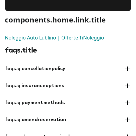
components.home.link.title
Noleggio Auto Lublino | Offerte TiNoleggio
faqs.title
faqs.q.cancellationpolicy
faqs.a.cancellationpolicy
faqs.q.insuranceoptions
faqs.a.insuranceoptions
faqs.q.paymentmethods
faqs.a.paymentmethods
faqs.q.amendreservation
faqs.a.amendreservation