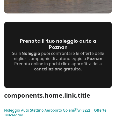
Prenota il tuo noleggio auto a
Poznan
Su
TiNoleggio
puoi confrontare le offerte delle
migliori compagnie di autonoleggio a
Poznan
.
Prenota online in pochi clic e approfitta della
cancellazione gratuita
.
components.home.link.title
Noleggio Auto Stettino Aeroporto GoleniÃ³w (SZZ) | Offerte
TiNoleggio