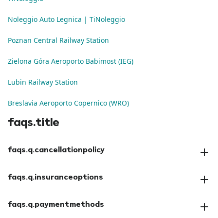
Noleggio Auto Legnica | TiNoleggio
Poznan Central Railway Station
Zielona Góra Aeroporto Babimost (IEG)
Lubin Railway Station
Breslavia Aeroporto Copernico (WRO)
faqs.title
faqs.q.cancellationpolicy
faqs.a.cancellationpolicy
faqs.q.insuranceoptions
faqs.a.insuranceoptions
faqs.q.paymentmethods