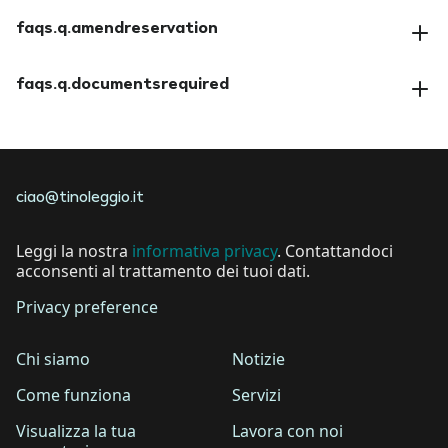
faqs.a.paymentmethods
faqs.q.amendreservation
faqs.a.amendreservation
faqs.q.documentsrequired
faqs.a.documentsrequired
ciao@tinoleggio.it
Leggi la nostra
informativa privacy
. Contattandoci
acconsenti al trattamento dei tuoi dati.
Privacy preference
Chi siamo
Notizie
Come funziona
Servizi
Visualizza la tua
Lavora con noi