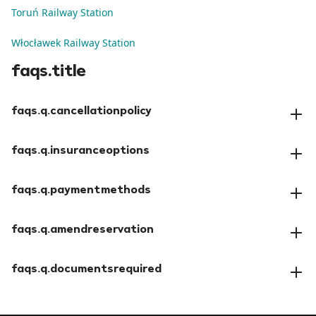
Toruń Railway Station
Włocławek Railway Station
faqs.title
faqs.q.cancellationpolicy
faqs.a.cancellationpolicy
faqs.q.insuranceoptions
faqs.a.insuranceoptions
faqs.q.paymentmethods
faqs.a.paymentmethods
faqs.q.amendreservation
faqs.a.amendreservation
faqs.q.documentsrequired
faqs.a.documentsrequired