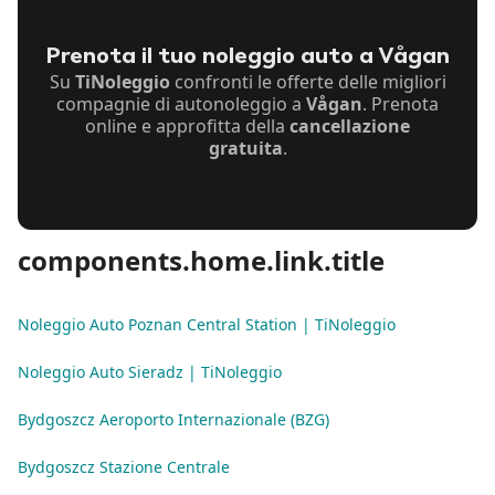
Prenota il tuo noleggio auto a Vågan
Su
TiNoleggio
confronti le offerte delle migliori
compagnie di autonoleggio a
Vågan
. Prenota
online e approfitta della
cancellazione
gratuita
.
components.home.link.title
Noleggio Auto Poznan Central Station | TiNoleggio
Noleggio Auto Sieradz | TiNoleggio
Bydgoszcz Aeroporto Internazionale (BZG)
Bydgoszcz Stazione Centrale