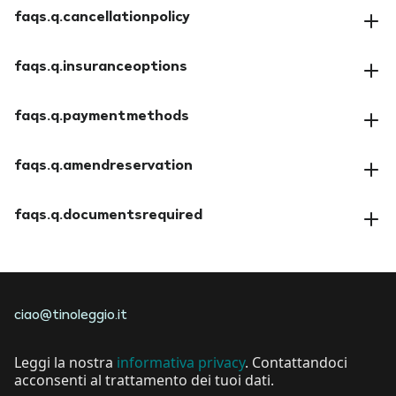
faqs.q.cancellationpolicy
faqs.a.cancellationpolicy
faqs.q.insuranceoptions
faqs.a.insuranceoptions
faqs.q.paymentmethods
faqs.a.paymentmethods
faqs.q.amendreservation
faqs.a.amendreservation
faqs.q.documentsrequired
faqs.a.documentsrequired
ciao@tinoleggio.it
Leggi la nostra
informativa privacy
. Contattandoci
acconsenti al trattamento dei tuoi dati.