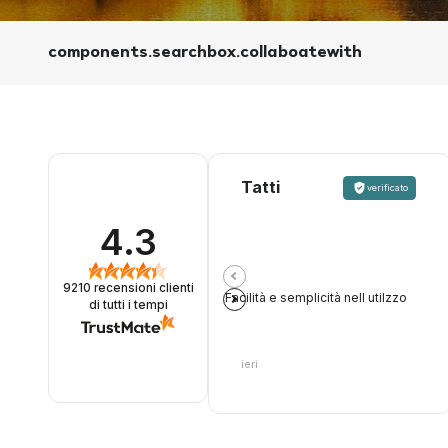
components.searchbox.collaboatewith
Tatti
verificato
4.3
9210
recensioni clienti
Facilità e semplicità nell utilzzo
di tutti i tempi
ieri