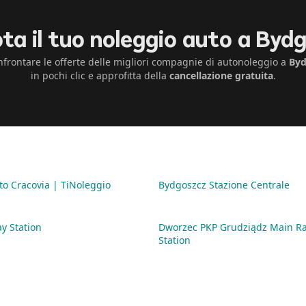
ta il tuo noleggio auto a Byd
frontare le offerte delle migliori compagnie di autonoleggio a
Byd
in pochi clic e approfitta della
cancellazione gratuita
.
to Cracovia | TiNoleggio
Bydgoszcz Stazione Centrale
y Station
Dworzec PKP Grudziądz Main Ra
Station