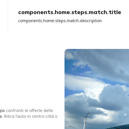
con la carta di debito perche io ho
perso tutti i soldi del noleggio e
components.home.steps.match.title
loro non hanno fatto NULLA per
aiutarmi a parte girare la colpa sul
components.home.steps.match.description
rental car dell aeroporto.
gio
confronti le offerte delle
a
. Ritira l'auto in centro città o