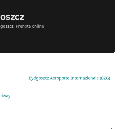
goszcz
goszcz
. Prenota online
Bydgoszcz Aeroporto Internazionale (BZG)
ilway