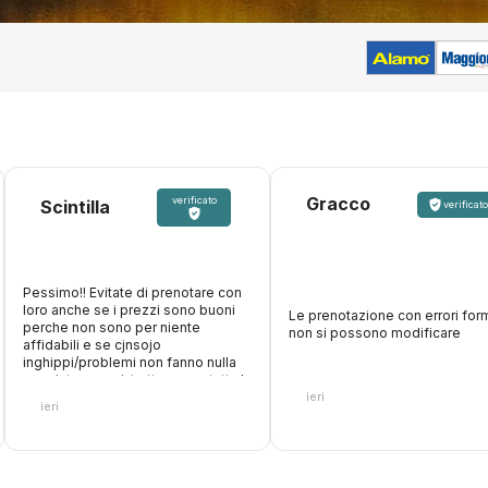
Gracco
verificato
Scintilla
verificato
Pessimo!! Evitate di prenotare con
loro anche se i prezzi sono buoni
Le prenotazione con errori form
perche non sono per niente
non si possono modificare
affidabili e se cjnsojo
inghippi/problemi non fanno nulla
oer aiutare, anzi, trattengono tutta la
ieri
cifra. Inoltre fanno figurare che
ieri
accettano carte di debito, paghi
online, poi arrivi al desk e non ti
accettano la carta con cui hai
pagato loro perche vogliono solo
quella di credito. Fate attenzione