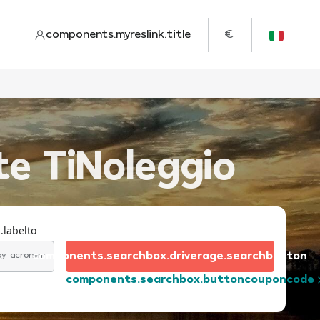
components.myreslink.title
€
te TiNoleggio
.labelto
components.searchbox.driverage.searchbutton
day_acronym
components.searchbox.buttoncouponcode