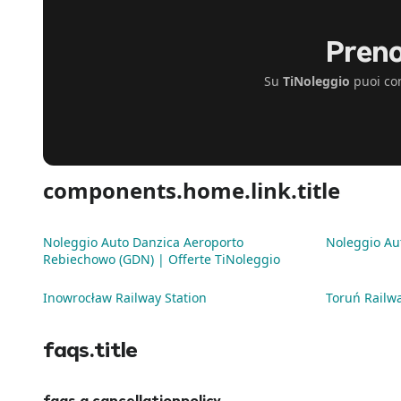
Preno
Su
TiNoleggio
puoi con
components.home.link.title
Noleggio Auto Danzica Aeroporto
Noleggio Au
Rebiechowo (GDN) | Offerte TiNoleggio
Inowrocław Railway Station
Toruń Railwa
faqs.title