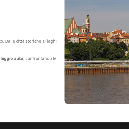
 Dalle città storiche ai laghi
leggio auto
, confrontando le