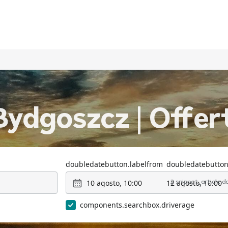
Bydgoszcz | Offer
doubledatebutton.labelfrom
doubledatebutton
10 agosto, 10:00
12 agosto, 10:00
2 snippet_article.
components.searchbox.driverage