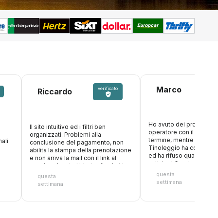
Marco
verificato
Riccardo
Ho avuto dei problemi c
Il sito intuitivo ed i filtri ben
operatore con il nolegg
organizzati. Problemi alla
termine, mentre ero in v
ali
conclusione del pagamento, non
Tinoleggio ha compreso
abilita la stampa della prenotazione
ed ha rifuso quanto paga
e non arriva la mail con il link al
anticipo! Grazie ancora
voucher. Aperto ticket sulla chat in
attesa risposta
questa
questa
settimana
settimana