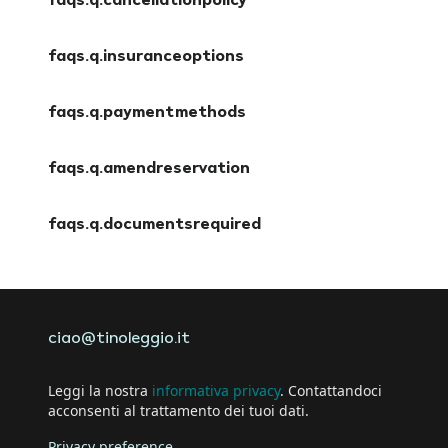
faqs.q.cancellationpolicy
faqs.a.cancellationpolicy
faqs.q.insuranceoptions
faqs.a.insuranceoptions
faqs.q.paymentmethods
faqs.a.paymentmethods
faqs.q.amendreservation
faqs.a.amendreservation
faqs.q.documentsrequired
faqs.a.documentsrequired
ciao@tinoleggio.it
Leggi la nostra
informativa privacy
. Contattandoci
acconsenti al trattamento dei tuoi dati.
Privacy preference