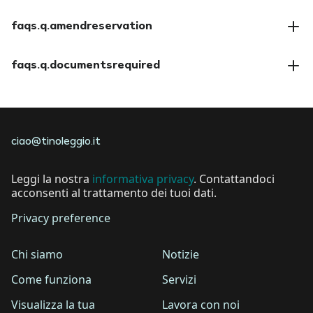
faqs.a.paymentmethods
faqs.q.amendreservation
faqs.a.amendreservation
faqs.q.documentsrequired
faqs.a.documentsrequired
ciao@tinoleggio.it
Leggi la nostra
informativa privacy
. Contattandoci
acconsenti al trattamento dei tuoi dati.
Privacy preference
Chi siamo
Notizie
Come funziona
Servizi
Visualizza la tua
Lavora con noi