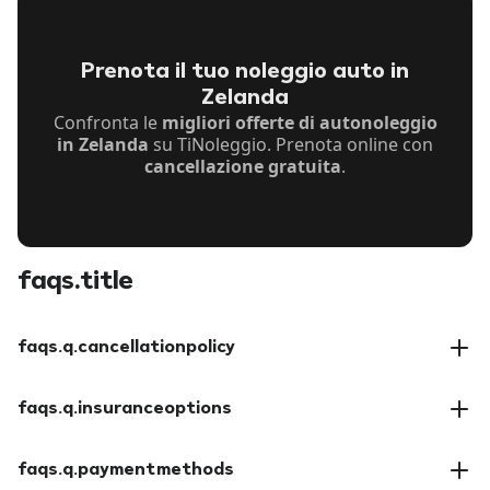
Prenota il tuo noleggio auto in
Zelanda
Confronta le
migliori offerte di autonoleggio
in Zelanda
su TiNoleggio. Prenota online con
cancellazione gratuita
.
faqs.title
faqs.q.cancellationpolicy
faqs.a.cancellationpolicy
faqs.q.insuranceoptions
faqs.a.insuranceoptions
faqs.q.paymentmethods