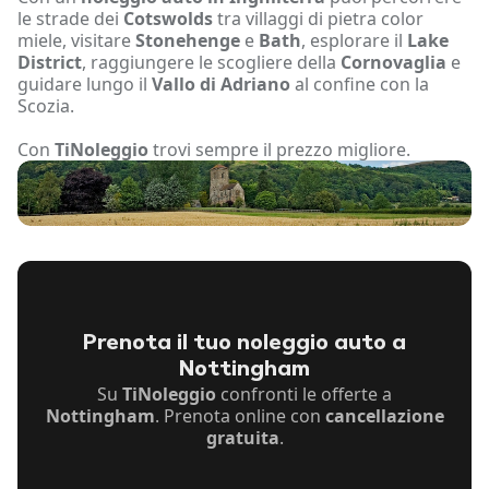
le strade dei
Cotswolds
tra villaggi di pietra color
miele, visitare
Stonehenge
e
Bath
, esplorare il
Lake
District
, raggiungere le scogliere della
Cornovaglia
e
guidare lungo il
Vallo di Adriano
al confine con la
Scozia.
Con
TiNoleggio
trovi sempre il prezzo migliore.
Prenota il tuo noleggio auto a
Nottingham
Su
TiNoleggio
confronti le offerte a
Nottingham
. Prenota online con
cancellazione
gratuita
.