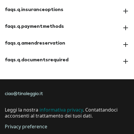
faqs.a.cancellationpolicy
faqs.q.insuranceoptions
faqs.a.insuranceoptions
faqs.q.paymentmethods
faqs.a.paymentmethods
faqs.q.amendreservation
faqs.a.amendreservation
faqs.q.documentsrequired
faqs.a.documentsrequired
ciao@tinoleggio.it
Leggi la nostra
informativa privacy
. Contattandoci
acconsenti al trattamento dei tuoi dati.
Privacy preference