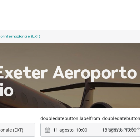
o Internazionale (EXT)
Exeter Aeroporto 
io
doubledatebutton.labelfrom
doubledatebutton
11 agosto, 10:00
13 agosto, 10:00
2 snippet_article.