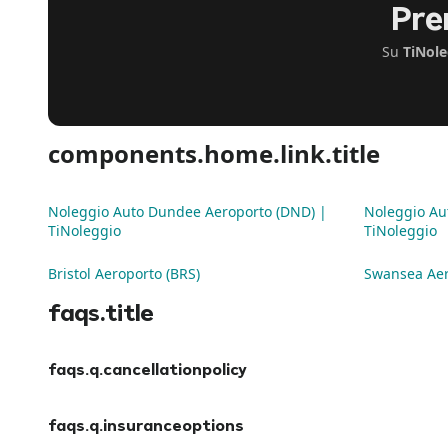
Pre
Su
TiNole
components.home.link.title
Noleggio Auto Dundee Aeroporto (DND) |
Noleggio Aut
TiNoleggio
TiNoleggio
Bristol Aeroporto (BRS)
Swansea Aer
faqs.title
faqs.q.cancellationpolicy
faqs.a.cancellationpolicy
faqs.q.insuranceoptions