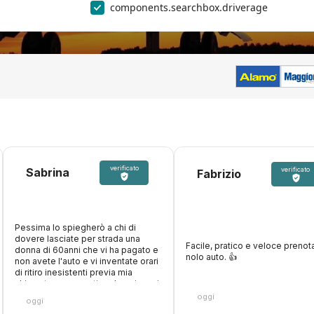
components.searchbox.driverage
verificato
Sabrina
verificato
Fabrizio
Pessima lo spiegherò a chi di
dovere lasciate per strada una
Facile, pratico e veloce prenota
donna di 60anni che vi ha pagato e
nolo auto. 👍️
non avete l'auto e vi inventate orari
di ritiro inesistenti previa mia
chiamata per avvertire, due giovani
di cui uno maleducato e
oggi
oggi
supponente, niente di buono. Una