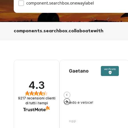
component.searchbox.onewaylabel
components.searchbox.collaboatewith
verificato
Gaetano
4.3
9217
recensioni clienti
Chiedo e veloce!
di tutti i tempi
oggi