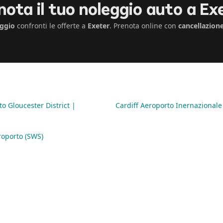
nota il tuo noleggio auto a Ex
ggio
confronti le offerte a
Exeter
. Prenota online con
cancellazione
o Gloucester District |
Cardiff Aeroporto Inernazionale
oporto (SWS)