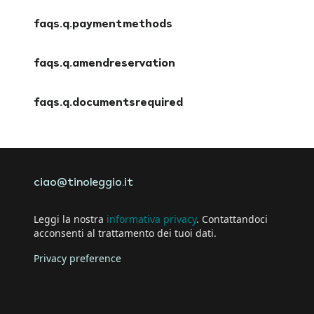
faqs.a.insuranceoptions
faqs.q.paymentmethods
faqs.a.paymentmethods
faqs.q.amendreservation
faqs.a.amendreservation
faqs.q.documentsrequired
faqs.a.documentsrequired
ciao@tinoleggio.it
Leggi la nostra
informativa privacy
. Contattandoci
acconsenti al trattamento dei tuoi dati.
Privacy preference