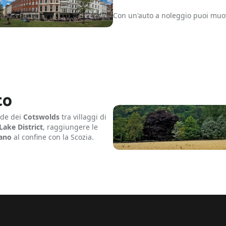
Con un'auto a noleggio puoi muov
to
ade dei
Cotswolds
tra villaggi di
Lake District
, raggiungere le
iano
al confine con la Scozia.