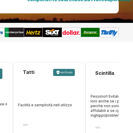
components.searchbox.buttoncouponcode
Tatti
v
Scintilla
verificato
Pessimo!! Evitate di pre
loro anche se i prezzi s
re il
Facilità e semplicità nell utilzzo
perche non sono per ni
affidabili e se cjnsojo
inghippi/problemi non fa
oer aiutare, anzi, tratten
ieri
cifra. Inoltre fanno figur
ieri
accettano carte di debit