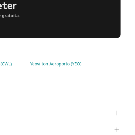
eter
 gratuita
.
 (CWL)
Yeovilton Aeroporto (YEO)