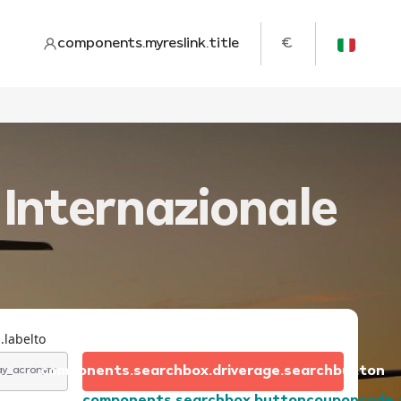
components.myreslink.title
€
Internazionale
.labelto
components.searchbox.driverage.searchbutton
day_acronym