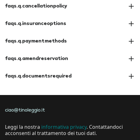
faqs.q.cancellationpolicy
faqs.a.cancellationpolicy
faqs.q.insuranceoptions
faqs.a.insuranceoptions
faqs.q.paymentmethods
faqs.a.paymentmethods
faqs.q.amendreservation
faqs.a.amendreservation
faqs.q.documentsrequired
faqs.a.documentsrequired
ciao@tinoleggio.it
Leggi la nostra
informativa privacy
. Contattandoci
acconsenti al trattamento dei tuoi dati.