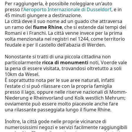
Per raggiungerla, è possibile noleggiare un'auto
presso l'
Aeroporto Internazionale di Dusseldorf
, e in
45 minuti giungere a destinazione.
La città deve il suo nome ad un guado che attraversa
un ramo del
fiume Rhine
, che si estende dai tempi dei
Romani e i Franchi. La città venne invece per la prima
volta menzionata nei registri nel 1244, come territorio
feudale e per il castello dell'abazia di Werden.
Nonostante si tratti di una piccola cittadina non
particolarmente
ricca di monumenti
noti, Voerde vale
la pena di essere visitata, trovandosi oltretutto a soli
10km da Wesel.
È soprattutto nota per le sue aree naturali, infatti
l'estate ci si può rilassare con la propria famiglia
presso il lago, oppure nelle riserve nazionali di Momm-
Niederung e Rheinvorland und Kolk westlich Mehrum;
ovviamente può essere molto piacevole anche fare
una rilassante passeggiata lungo il fiume Rhine.
Inoltre, la città gode nelle proprie vicinanze di
numerosissimi negozi e servizi facilmente raggiungibili