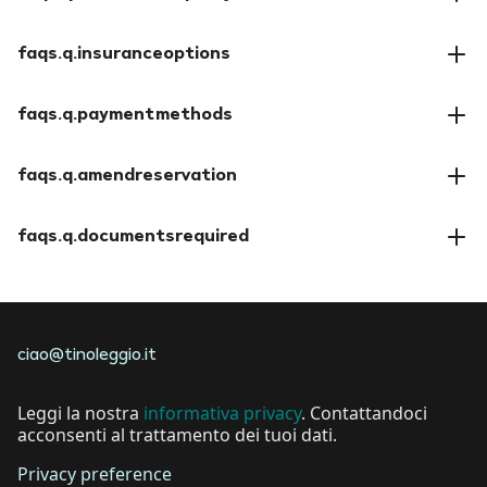
faqs.a.cancellationpolicy
faqs.q.insuranceoptions
faqs.a.insuranceoptions
faqs.q.paymentmethods
faqs.a.paymentmethods
faqs.q.amendreservation
faqs.a.amendreservation
faqs.q.documentsrequired
faqs.a.documentsrequired
ciao@tinoleggio.it
Leggi la nostra
informativa privacy
. Contattandoci
acconsenti al trattamento dei tuoi dati.
Privacy preference