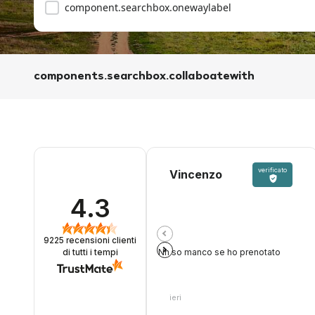
component.searchbox.onewaylabel
components.searchbox.collaboatewith
verificato
Vincenzo
4.3
9225
recensioni clienti
Nn so manco se ho prenotato
di tutti i tempi
ieri