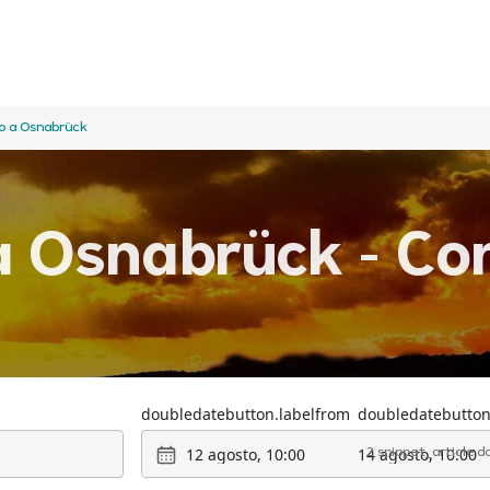
o a Osnabrück
a Osnabrück - Con
doubledatebutton.labelfrom
doubledatebutton
12 agosto, 10:00
14 agosto, 10:00
2 snippet_article.