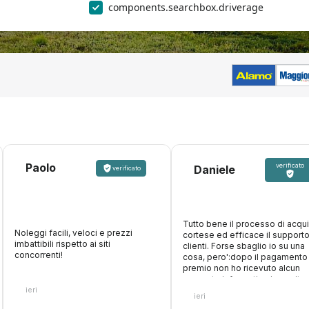
components.searchbox.driverage
Paolo
verificato
Daniele
verificato
Tutto bene il processo di acqui
Noleggi facili, veloci e prezzi
cortese ed efficace il support
imbattibili rispetto ai siti
clienti. Forse sbaglio io su una
concorrenti!
cosa, pero':dopo il pagamento
premio non ho ricevuto alcun
supporto informativo in merito 
ieri
modalita' di utilizzo delle gara
ieri
sulle eventuali franchigie tratt