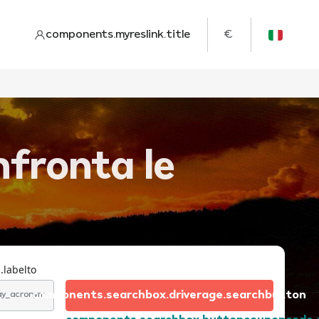
components.myreslink.title
€
fronta le
.labelto
components.searchbox.driverage.searchbutton
day_acronym