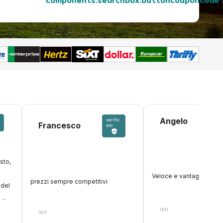
components.searchbox.buttoncouponcode
Angelo
verific
Francesco
ato
sto,
o
Veloce e vantaggioso
prezzi sempre competitivi
 del
alle
ieri
nzie
ieri
enute