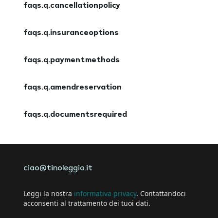
faqs.q.cancellationpolicy
faqs.a.cancellationpolicy
faqs.q.insuranceoptions
faqs.a.insuranceoptions
faqs.q.paymentmethods
faqs.a.paymentmethods
faqs.q.amendreservation
faqs.a.amendreservation
faqs.q.documentsrequired
faqs.a.documentsrequired
ciao@tinoleggio.it
Leggi la nostra
informativa privacy
. Contattandoci
acconsenti al trattamento dei tuoi dati.