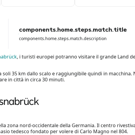
dalla societa' di noleggio
components.home.steps.match.title
components.home.steps.match.description
nabrück
, i turisti europei potranno visitare il grande Lan
 a soli 35 km dallo scalo e raggiungibile quindi in macchina
re in città in circa 30 minuti.
Osnabrück
lla zona nord-occidentale della Germania. Il centro rivesti
nnasio tedesco fondato per volere di Carlo Magno nel 804.