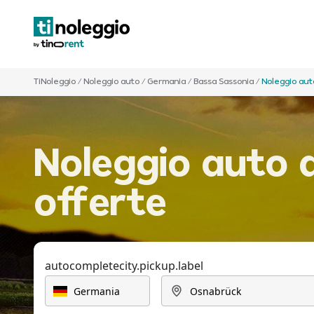
TiNoleggio
/
Noleggio auto
/
Germania
/
Bassa Sassonia
/
Noleggio aut
Noleggio auto 
offerte
autocompletecity.pickup.label