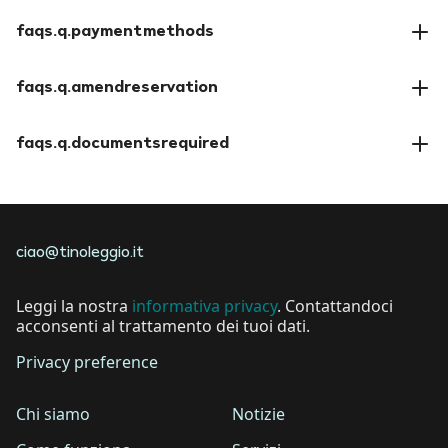
faqs.a.insuranceoptions
faqs.q.paymentmethods
faqs.a.paymentmethods
faqs.q.amendreservation
faqs.a.amendreservation
faqs.q.documentsrequired
faqs.a.documentsrequired
ciao@tinoleggio.it
Leggi la nostra
informativa privacy
. Contattandoci
acconsenti al trattamento dei tuoi dati.
Privacy preference
Chi siamo
Notizie