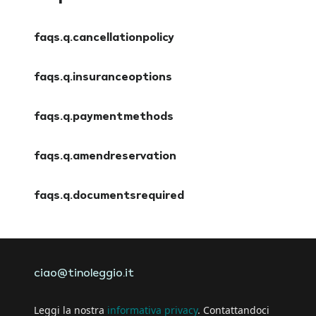
faqs.q.cancellationpolicy
faqs.a.cancellationpolicy
faqs.q.insuranceoptions
faqs.a.insuranceoptions
faqs.q.paymentmethods
faqs.a.paymentmethods
faqs.q.amendreservation
faqs.a.amendreservation
faqs.q.documentsrequired
faqs.a.documentsrequired
ciao@tinoleggio.it
Leggi la nostra
informativa privacy
. Contattandoci