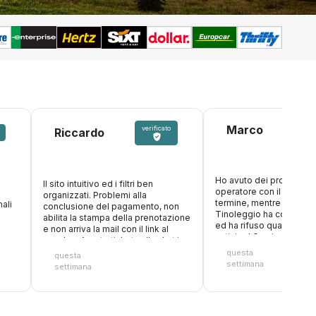
Marco
verificato
Riccardo
Ho avuto dei problemi c
Il sito intuitivo ed i filtri ben
operatore con il nolegg
organizzati. Problemi alla
termine, mentre ero in v
ali
conclusione del pagamento, non
Tinoleggio ha compreso
abilita la stampa della prenotazione
ed ha rifuso quanto paga
e non arriva la mail con il link al
anticipo! Grazie ancora
voucher. Aperto ticket sulla chat in
attesa risposta
questa
questa
settimana
settimana