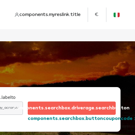
components.myreslink.title
€
.labelto
components.searchbox.driverage.searchbutton
day_acronym
components.searchbox.buttoncouponcode