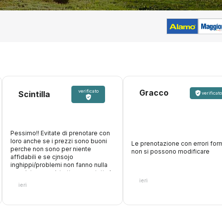
Gracco
verificato
Scintilla
verificato
Pessimo!! Evitate di prenotare con
loro anche se i prezzi sono buoni
Le prenotazione con errori form
perche non sono per niente
non si possono modificare
affidabili e se cjnsojo
inghippi/problemi non fanno nulla
oer aiutare, anzi, trattengono tutta la
ieri
cifra. Inoltre fanno figurare che
ieri
accettano carte di debito, paghi
online, poi arrivi al desk e non ti
accettano la carta con cui hai
pagato loro perche vogliono solo
quella di credito. Fate attenzione