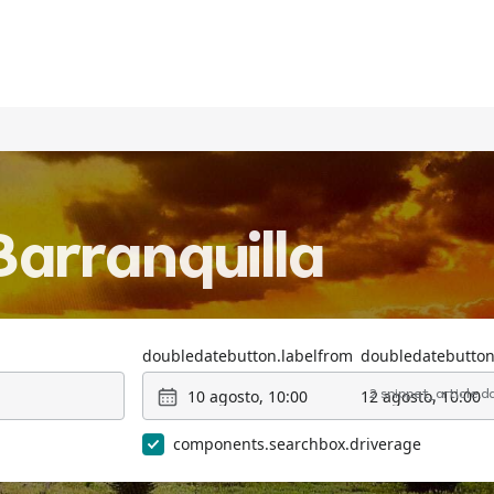
Barranquilla
doubledatebutton.labelfrom
doubledatebutton
10 agosto, 10:00
12 agosto, 10:00
2 snippet_article.
components.searchbox.driverage