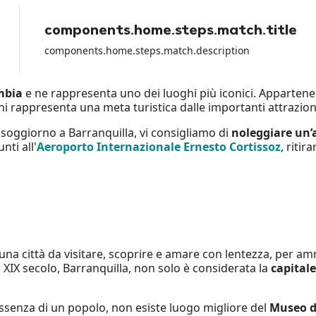
con la carta di debito perche io ho
perso tutti i soldi del noleggio e
components.home.steps.match.title
loro non hanno fatto NULLA per
aiutarmi a parte girare la colpa sul
components.home.steps.match.description
rental car dell aeroporto.
mbia
e ne rappresenta uno dei luoghi più iconici. Appartene
i rappresenta una meta turistica dalle importanti attrazion
o soggiorno a Barranquilla, vi consigliamo di
noleggiare un’
nti all'
Aeroporto Internazionale Ernesto Cortissoz
, ritir
 una città da visitare, scoprire e amare con lentezza, per a
 XIX secolo, Barranquilla, non solo è considerata la
capitale
essenza di un popolo, non esiste luogo migliore del
Museo d