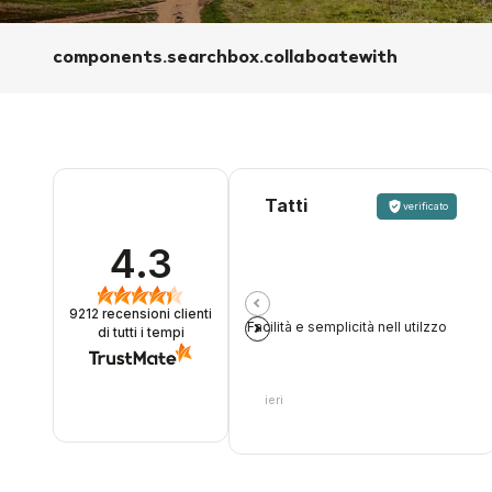
components.searchbox.collaboatewith
Tatti
verificato
4.3
9212
recensioni clienti
Facilità e semplicità nell utilzzo
di tutti i tempi
ieri