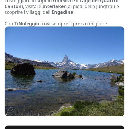
costeggiare il
Lago di Ginevra
e il
Lago dei Quattro
Cantoni
, visitare
Interlaken
ai piedi della Jungfrau e
scoprire i villaggi dell'
Engadina
.
Con
TiNoleggio
trovi sempre il prezzo migliore.