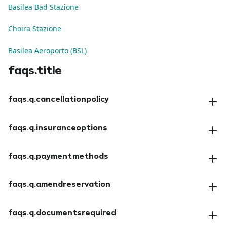
Basilea Bad Stazione
Choira Stazione
Basilea Aeroporto (BSL)
faqs.title
faqs.q.cancellationpolicy
faqs.a.cancellationpolicy
faqs.q.insuranceoptions
faqs.a.insuranceoptions
faqs.q.paymentmethods
faqs.a.paymentmethods
faqs.q.amendreservation
faqs.a.amendreservation
faqs.q.documentsrequired