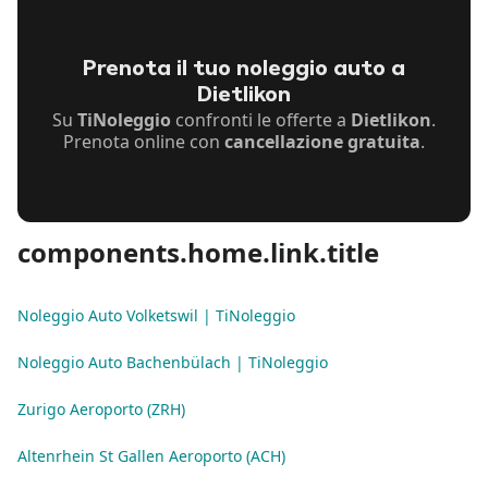
Prenota il tuo noleggio auto a
Dietlikon
Su
TiNoleggio
confronti le offerte a
Dietlikon
.
Prenota online con
cancellazione gratuita
.
components.home.link.title
Noleggio Auto Volketswil | TiNoleggio
Noleggio Auto Bachenbülach | TiNoleggio
Zurigo Aeroporto (ZRH)
Altenrhein St Gallen Aeroporto (ACH)