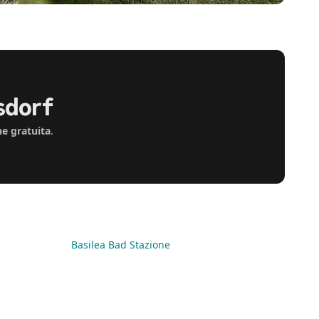
sdorf
ne gratuita
.
Basilea Bad Stazione