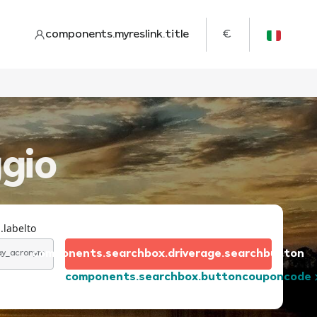
components.myreslink.title
€
ggio
.labelto
components.searchbox.driverage.searchbutton
day_acronym
components.searchbox.buttoncouponcode