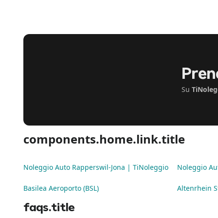
Pren
Su
TiNoleg
components.home.link.title
Noleggio Auto Rapperswil-Jona | TiNoleggio
Noleggio Au
Basilea Aeroporto (BSL)
Altenrhein S
faqs.title