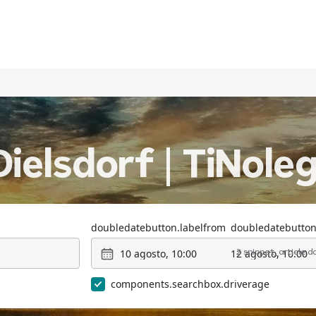
ielsdorf | TiNole
doubledatebutton.labelfrom
doubledatebutton
10 agosto, 10:00
12 agosto, 10:00
2 snippet_article.
components.searchbox.driverage