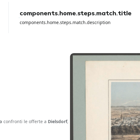
con la carta di debito perche io ho
perso tutti i soldi del noleggio e
components.home.steps.match.title
loro non hanno fatto NULLA per
aiutarmi a parte girare la colpa sul
components.home.steps.match.description
rental car dell aeroporto.
o
confronti le offerte a
Dielsdorf
,