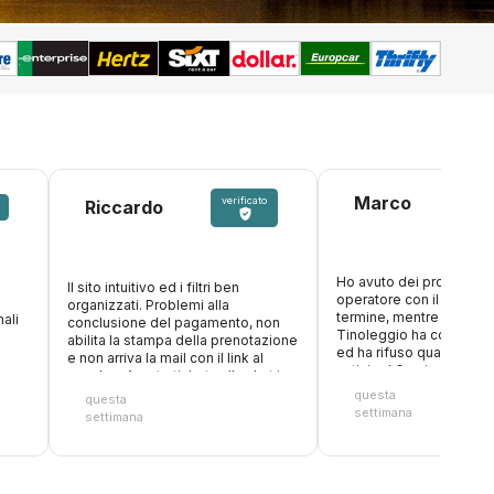
Marco
verificato
Riccardo
Ho avuto dei problemi c
Il sito intuitivo ed i filtri ben
operatore con il nolegg
organizzati. Problemi alla
termine, mentre ero in v
ali
conclusione del pagamento, non
Tinoleggio ha compreso
abilita la stampa della prenotazione
ed ha rifuso quanto paga
e non arriva la mail con il link al
anticipo! Grazie ancora
voucher. Aperto ticket sulla chat in
attesa risposta
questa
questa
settimana
settimana