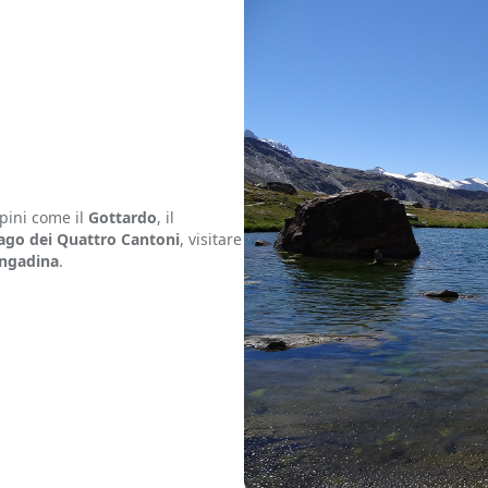
lpini come il
Gottardo
, il
ago dei Quattro Cantoni
, visitare
ngadina
.