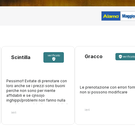
Gracco
verificato
Scintilla
verificato
Pessimo!! Evitate di prenotare con
loro anche se i prezzi sono buoni
Le prenotazione con errori form
perche non sono per niente
non si possono modificare
affidabili e se cjnsojo
inghippi/problemi non fanno nulla
oer aiutare, anzi, trattengono tutta la
ieri
cifra. Inoltre fanno figurare che
ieri
accettano carte di debito, paghi
online, poi arrivi al desk e non ti
accettano la carta con cui hai
pagato loro perche vogliono solo
quella di credito. Fate attenzione