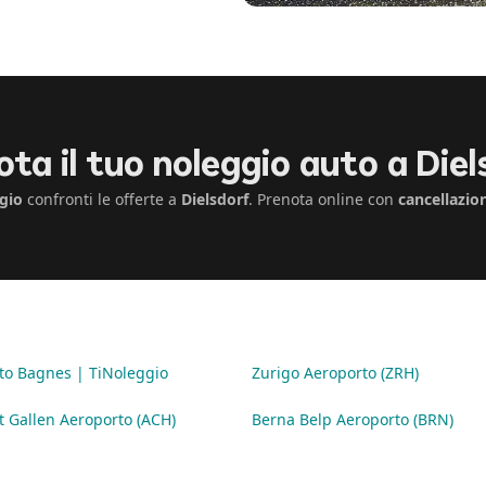
ota il tuo noleggio auto a Diel
gio
confronti le offerte a
Dielsdorf
. Prenota online con
cancellazio
to Bagnes | TiNoleggio
Zurigo Aeroporto (ZRH)
t Gallen Aeroporto (ACH)
Berna Belp Aeroporto (BRN)