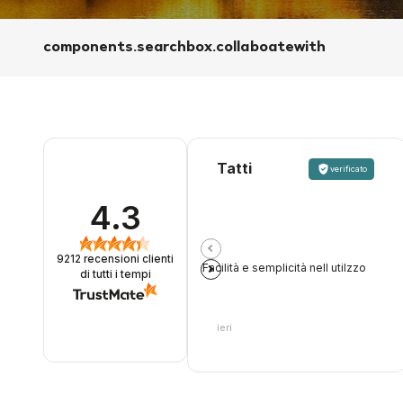
components.searchbox.collaboatewith
Tatti
verificato
4.3
9212
recensioni clienti
Facilità e semplicità nell utilzzo
di tutti i tempi
ieri