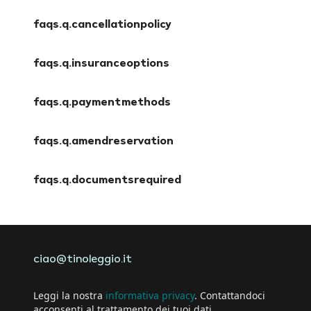
faqs.q.cancellationpolicy
faqs.a.cancellationpolicy
faqs.q.insuranceoptions
faqs.a.insuranceoptions
faqs.q.paymentmethods
faqs.a.paymentmethods
faqs.q.amendreservation
faqs.a.amendreservation
faqs.q.documentsrequired
faqs.a.documentsrequired
ciao@tinoleggio.it
Leggi la nostra
informativa privacy
. Contattandoci
acconsenti al trattamento dei tuoi dati.