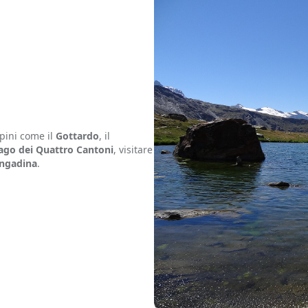
lpini come il
Gottardo
, il
ago dei Quattro Cantoni
, visitare
ngadina
.