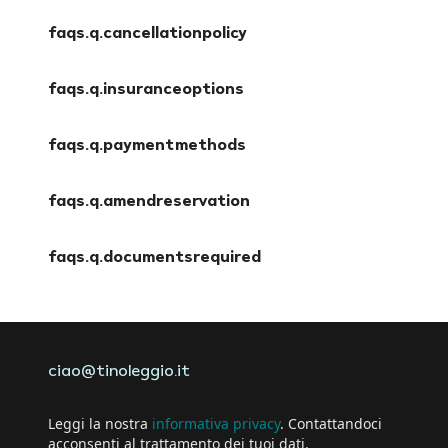
faqs.q.cancellationpolicy
faqs.a.cancellationpolicy
faqs.q.insuranceoptions
faqs.a.insuranceoptions
faqs.q.paymentmethods
faqs.a.paymentmethods
faqs.q.amendreservation
faqs.a.amendreservation
faqs.q.documentsrequired
faqs.a.documentsrequired
ciao@tinoleggio.it
Leggi la nostra
informativa privacy
. Contattandoci
acconsenti al trattamento dei tuoi dati.