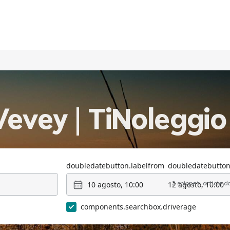
evey | TiNoleggio
doubledatebutton.labelfrom
doubledatebutton
10 agosto, 10:00
12 agosto, 10:00
2 snippet_article.
components.searchbox.driverage