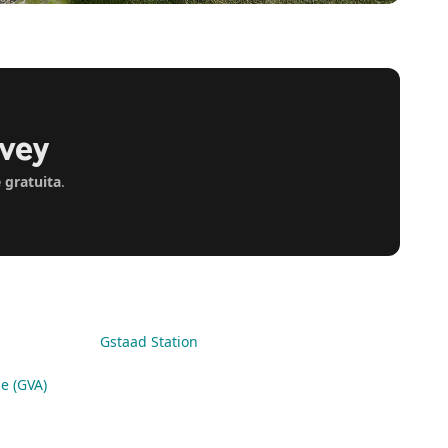
evey
 gratuita
.
Gstaad Station
e (GVA)