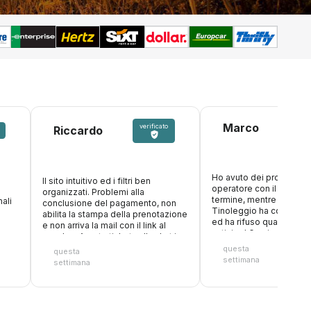
Marco
verificato
Riccardo
Ho avuto dei problemi c
Il sito intuitivo ed i filtri ben
operatore con il nolegg
organizzati. Problemi alla
termine, mentre ero in v
ali
conclusione del pagamento, non
Tinoleggio ha compreso
abilita la stampa della prenotazione
ed ha rifuso quanto paga
e non arriva la mail con il link al
anticipo! Grazie ancora
voucher. Aperto ticket sulla chat in
attesa risposta
questa
questa
settimana
settimana