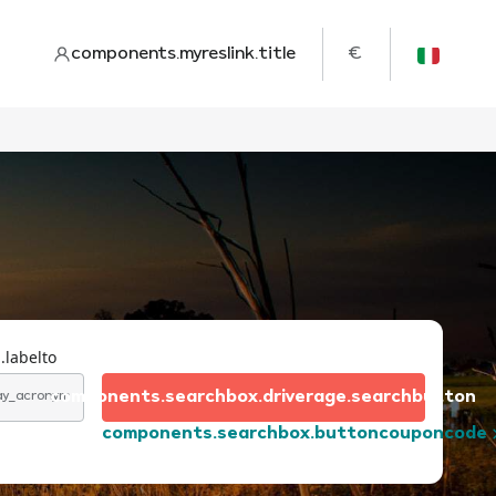
components.myreslink.title
€
.labelto
components.searchbox.driverage.searchbutton
day_acronym
components.searchbox.buttoncouponcode