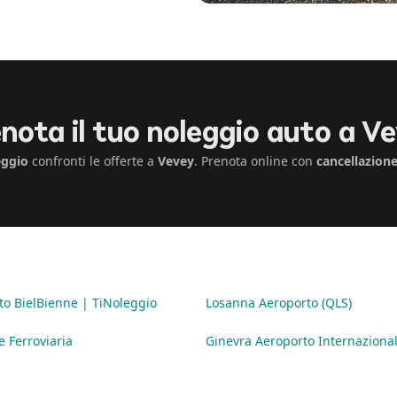
nota il tuo noleggio auto a V
eggio
confronti le offerte a
Vevey
. Prenota online con
cancellazione
to BielBienne | TiNoleggio
Losanna Aeroporto (QLS)
e Ferroviaria
Ginevra Aeroporto Internazional