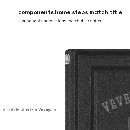
con la carta di debito perche io ho
perso tutti i soldi del noleggio e
components.home.steps.match.title
loro non hanno fatto NULLA per
aiutarmi a parte girare la colpa sul
components.home.steps.match.description
rental car dell aeroporto.
nfronti le offerte a
Vevey
, in