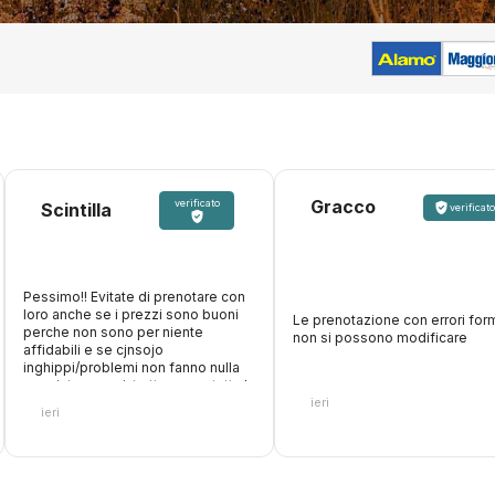
Gracco
verificato
Scintilla
verificato
Pessimo!! Evitate di prenotare con
loro anche se i prezzi sono buoni
Le prenotazione con errori form
perche non sono per niente
non si possono modificare
affidabili e se cjnsojo
inghippi/problemi non fanno nulla
oer aiutare, anzi, trattengono tutta la
ieri
cifra. Inoltre fanno figurare che
ieri
accettano carte di debito, paghi
online, poi arrivi al desk e non ti
accettano la carta con cui hai
pagato loro perche vogliono solo
quella di credito. Fate attenzione