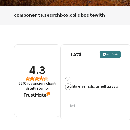
components.searchbox.collaboatewith
Tatti
verificato
4.3
9210
recensioni clienti
Facilità e semplicità nell utilzzo
di tutti i tempi
ieri