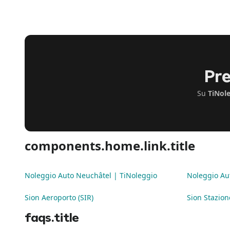
Pre
Su
TiNol
components.home.link.title
Noleggio Auto Neuchâtel | TiNoleggio
Noleggio Au
Sion Aeroporto (SIR)
Sion Stazion
faqs.title