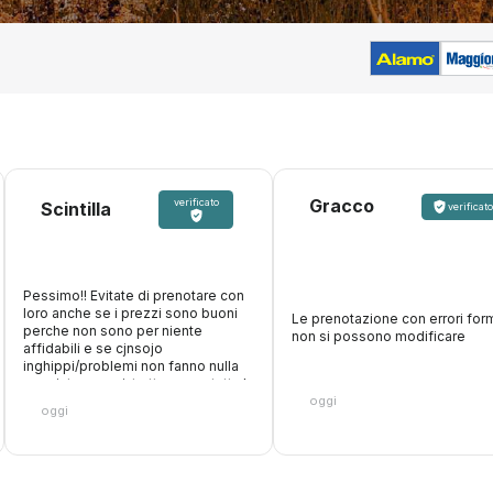
Gracco
verificato
Scintilla
verificato
Pessimo!! Evitate di prenotare con
loro anche se i prezzi sono buoni
Le prenotazione con errori form
perche non sono per niente
non si possono modificare
affidabili e se cjnsojo
inghippi/problemi non fanno nulla
oer aiutare, anzi, trattengono tutta la
oggi
cifra. Inoltre fanno figurare che
oggi
accettano carte di debito, paghi
online, poi arrivi al desk e non ti
accettano la carta con cui hai
pagato loro perche vogliono solo
quella di credito. Fate attenzione