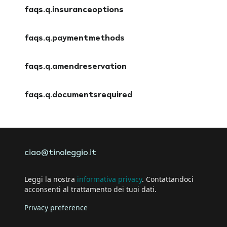
faqs.a.cancellationpolicy
faqs.q.insuranceoptions
faqs.a.insuranceoptions
faqs.q.paymentmethods
faqs.a.paymentmethods
faqs.q.amendreservation
faqs.a.amendreservation
faqs.q.documentsrequired
faqs.a.documentsrequired
ciao@tinoleggio.it
Leggi la nostra
informativa privacy
. Contattandoci
acconsenti al trattamento dei tuoi dati.
Privacy preference