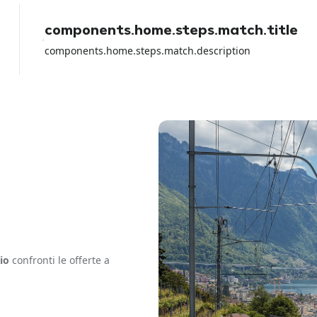
con la carta di debito perche io ho
perso tutti i soldi del noleggio e
components.home.steps.match.title
loro non hanno fatto NULLA per
aiutarmi a parte girare la colpa sul
components.home.steps.match.description
rental car dell aeroporto.
io
confronti le offerte a