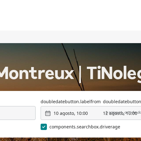
Montreux | TiNole
doubledatebutton.labelfrom
doubledatebutton
10 agosto, 10:00
12 agosto, 10:00
2 snippet_article.
components.searchbox.driverage