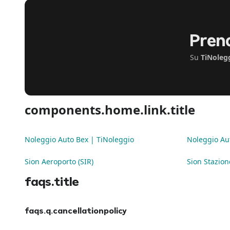
Preno
Su
TiNoleg
components.home.link.title
Noleggio Auto Bex | TiNoleggio
Noleggio Aut
Sion Aeroporto (SIR)
Sion Stazion
faqs.title
faqs.q.cancellationpolicy