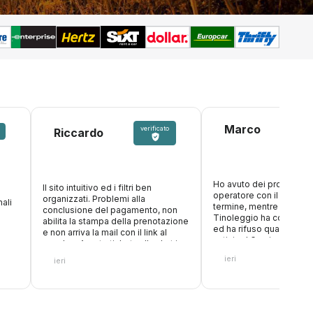
Marco
verificato
Riccardo
Ho avuto dei problemi c
Il sito intuitivo ed i filtri ben
operatore con il nolegg
organizzati. Problemi alla
ali
termine, mentre ero in v
conclusione del pagamento, non
Tinoleggio ha compreso
abilita la stampa della prenotazione
ed ha rifuso quanto paga
e non arriva la mail con il link al
anticipo! Grazie ancora
voucher. Aperto ticket sulla chat in
attesa risposta
ieri
ieri