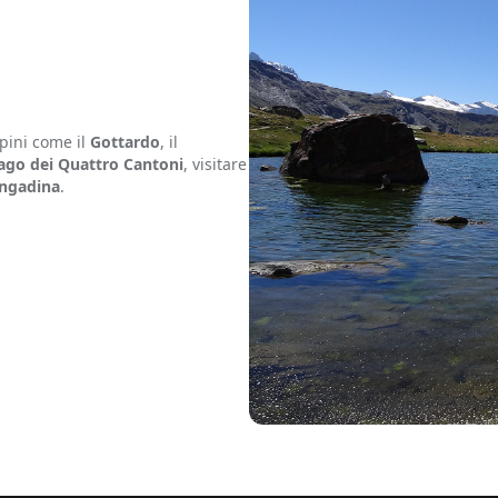
lpini come il
Gottardo
, il
ago dei Quattro Cantoni
, visitare
ngadina
.