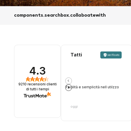
components.searchbox.collaboatewith
Tatti
verificato
4.3
9210
recensioni clienti
Facilità e semplicità nell utilzzo
di tutti i tempi
oggi