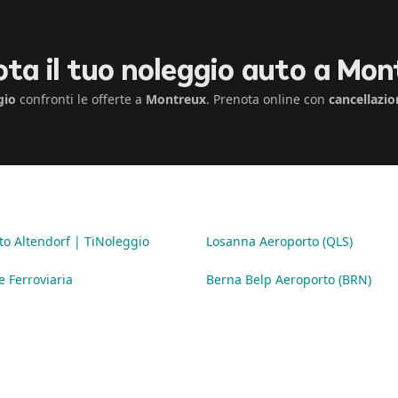
ta il tuo noleggio auto a Mo
gio
confronti le offerte a
Montreux
. Prenota online con
cancellazio
o Altendorf | TiNoleggio
Losanna Aeroporto (QLS)
e Ferroviaria
Berna Belp Aeroporto (BRN)