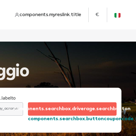
components.myreslink.title
€
ggio
.labelto
components.searchbox.driverage.searchbutton
day_acronym
components.searchbox.buttoncouponcode