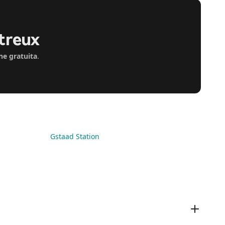
ntreux
ne gratuita
.
Gstaad Station