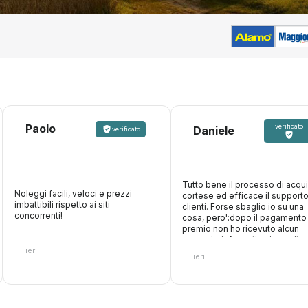
Paolo
verificato
Daniele
verificato
Tutto bene il processo di acqui
Noleggi facili, veloci e prezzi
cortese ed efficace il support
imbattibili rispetto ai siti
clienti. Forse sbaglio io su una
concorrenti!
cosa, pero':dopo il pagamento
premio non ho ricevuto alcun
supporto informativo in merito 
ieri
modalita' di utilizzo delle gara
ieri
sulle eventuali franchigie tratt
dalla societa' di noleggio