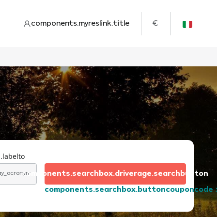
components.myreslink.title
€
.labelto
components.searchbox.driverage.searchbutton
day_acronym
components.searchbox.buttoncouponcode