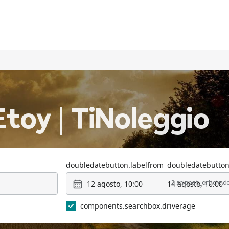
toy | TiNoleggio
doubledatebutton.labelfrom
doubledatebutton
12 agosto, 10:00
14 agosto, 10:00
2 snippet_article.
components.searchbox.driverage