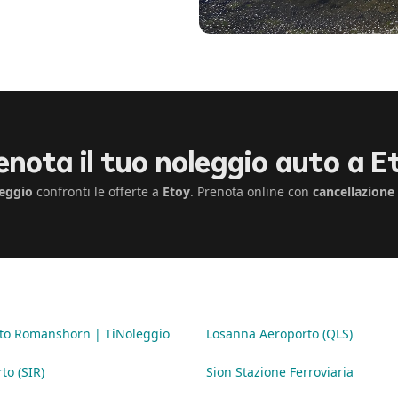
enota il tuo noleggio auto a E
eggio
confronti le offerte a
Etoy
. Prenota online con
cancellazione
to Romanshorn | TiNoleggio
Losanna Aeroporto (QLS)
to (SIR)
Sion Stazione Ferroviaria