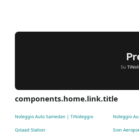
Pr
Su
TiNol
components.home.link.title
Noleggio Auto Samedan | TiNoleggio
Noleggio Au
Gstaad Station
Sion Aeropor