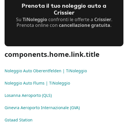
Prenota il tuo noleggio auto a
Crissier
Su
TiNoleggio
confronti le offerte a
Crissier
.
Prenota online con
cancellazione gratuita
.
components.home.link.title
Noleggio Auto Oberentfelden | TiNoleggio
Noleggio Auto Flums | TiNoleggio
Losanna Aeroporto (QLS)
Ginevra Aeroporto Internazionale (GVA)
Gstaad Station