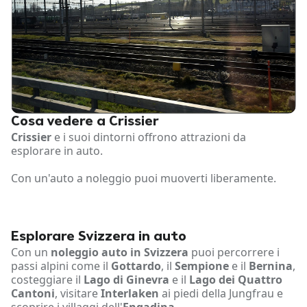
Cosa vedere a Crissier
Crissier
e i suoi dintorni offrono attrazioni da
esplorare in auto.
Con un'auto a noleggio puoi muoverti liberamente.
Esplorare Svizzera in auto
Con un
noleggio auto in Svizzera
puoi percorrere i
passi alpini come il
Gottardo
, il
Sempione
e il
Bernina
,
costeggiare il
Lago di Ginevra
e il
Lago dei Quattro
Cantoni
, visitare
Interlaken
ai piedi della Jungfrau e
scoprire i villaggi dell'
Engadina
.