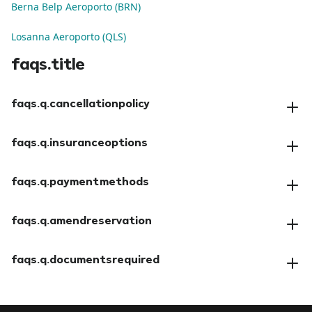
Berna Belp Aeroporto (BRN)
Losanna Aeroporto (QLS)
faqs.title
faqs.q.cancellationpolicy
faqs.a.cancellationpolicy
faqs.q.insuranceoptions
faqs.a.insuranceoptions
faqs.q.paymentmethods
faqs.a.paymentmethods
faqs.q.amendreservation
faqs.a.amendreservation
faqs.q.documentsrequired
faqs.a.documentsrequired