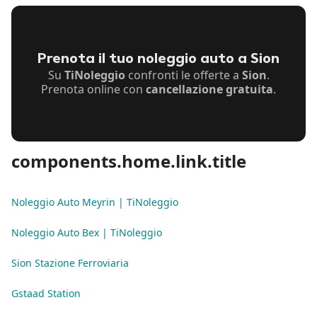
Prenota il tuo noleggio auto a Sion
Su
TiNoleggio
confronti le offerte a
Sion
.
Prenota online con
cancellazione gratuita
.
components.home.link.title
Noleggio Auto Meyrin | TiNoleggio
Noleggio Auto Bex | TiNoleggio
Sion Stazione Ferroviaria
Gstaad Station