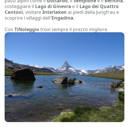
passi alpini come il
Gottardo
, il
Sempione
e il
Bernina
,
costeggiare il
Lago di Ginevra
e il
Lago dei Quattro
Cantoni
, visitare
Interlaken
ai piedi della Jungfrau e
scoprire i villaggi dell'
Engadina
.
Con
TiNoleggio
trovi sempre il prezzo migliore.