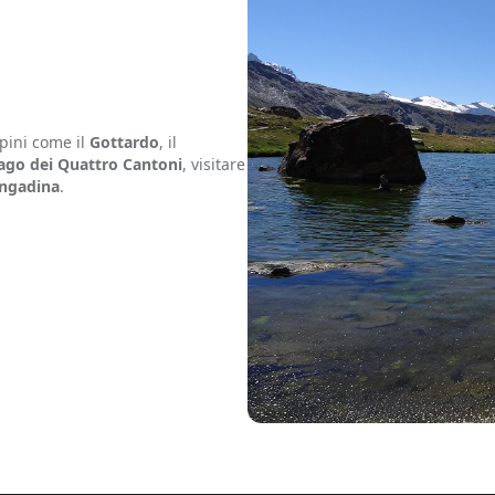
lpini come il
Gottardo
, il
ago dei Quattro Cantoni
, visitare
ngadina
.