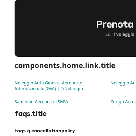
Prenota 
Su
TiNoleggio
components.home.link.title
Noleggio Auto Ginevra Aeroporto
Noleggio Au
Internazionale (GVA) | TiNoleggio
Samedan Aeroporto (SMV)
Zurigo Aerop
faqs.title
faqs.q.cancellationpolicy