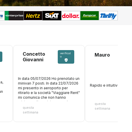
Concetto
verificat
Mauro
o
Giovanni
In data 05/07/2026 Ho prenotato un
a,
minivan 7 posti. In data 22/07/2026
Rapido e intuitivo! Perfet
mi presento in aeroporto per
un
ritirarlo e la società "Viaggiare Rent"
mi comunica che non hanno
minivan a disposizione ma che
questa
potevano consegnarmi solo una
questa
settimana
citroen C3 7 posti. Capite bene che
settimana
7 persone con 7 valige a seguito
non potevano mai e poi entrare in
quell'auto, ma mi è stato ribadito
che avevano a disposizione solo