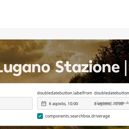
Lugano Stazione |
doubledatebutton.labelfrom
doubledatebutton
6 agosto, 10:00
8 agosto, 10:00
2 snippet_article.
components.searchbox.driverage