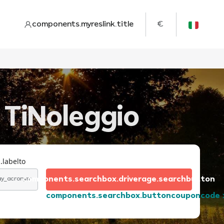
components.myreslink.title
€
 TiNoleggio
.labelto
components.searchbox.driverage.searchbutton
day_acronym
components.searchbox.buttoncouponcode