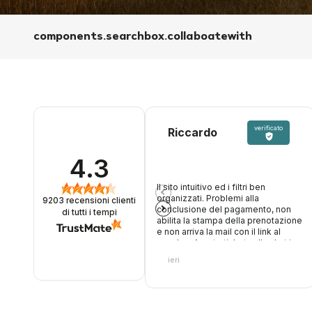
components.searchbox.collaboatewith
verificato
Riccardo
4.3
Il sito intuitivo ed i filtri ben
organizzati. Problemi alla
9203
recensioni clienti
conclusione del pagamento, non
di tutti i tempi
abilita la stampa della prenotazione
e non arriva la mail con il link al
voucher. Aperto ticket sulla chat in
attesa risposta
ieri