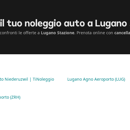
il tuo noleggio auto a Lugano
confronti le offerte a
Lugano Stazione
. Prenota online con
cancell
to Niederuzwil | TiNoleggio
Lugano Agno Aeroporto (LUG)
orto (ZRH)