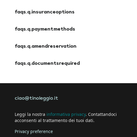
faqs.a.cancellationpolicy
faqs.q.insuranceoptions
faqs.a.insuranceoptions
faqs.q.paymentmethods
faqs.a.paymentmethods
faqs.q.amendreservation
faqs.a.amendreservation
faqs.q.documentsrequired
faqs.a.documentsrequired
ciao@tinoleggio.it
Leggi la nostra
informativa privacy
. Contattandoci
acconsenti al trattamento dei tuoi dati.
Privacy preference