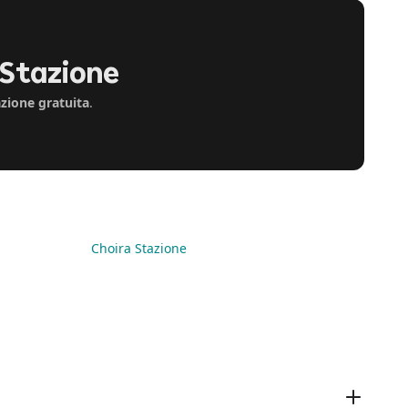
 Stazione
azione gratuita
.
Choira Stazione