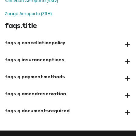
Samedan Aeroporto (SMV)
Zurigo Aeroporto (ZRH)
faqs.title
faqs.q.cancellationpolicy
faqs.a.cancellationpolicy
faqs.q.insuranceoptions
faqs.a.insuranceoptions
faqs.q.paymentmethods
faqs.a.paymentmethods
faqs.q.amendreservation
faqs.a.amendreservation
faqs.q.documentsrequired
faqs.a.documentsrequired