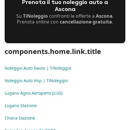
Prenota il tuo noleggio auto a
Ascona
Su
TiNoleggio
confronti le offerte a
Ascona
.
Prenota online con
cancellazione gratuita
.
components.home.link.title
Noleggio Auto Davos | TiNoleggio
Noleggio Auto Visp | TiNoleggio
Lugano Agno Aeroporto (LUG)
Lugano Stazione
Choira Stazione