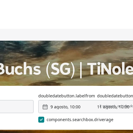
uchs (SG) | TiNol
doubledatebutton.labelfrom
doubledatebutton
9 agosto, 10:00
11 agosto, 10:00
2 snippet_article.
components.searchbox.driverage