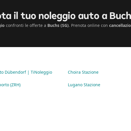
ta il tuo noleggio auto a Buch
gio
confronti le offerte a
Buchs (SG)
. Prenota online con
cancellazi
to Dübendorf | TiNoleggio
Choira Stazione
orto (ZRH)
Lugano Stazione