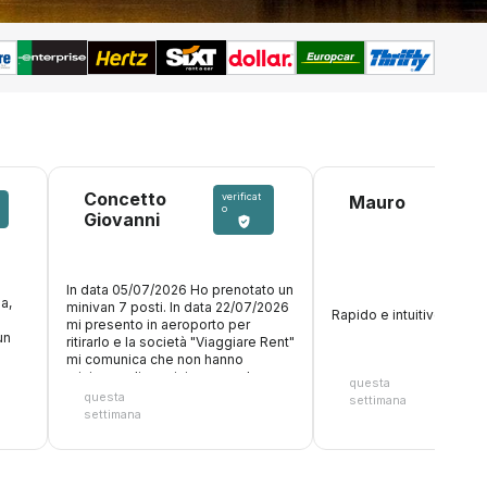
Concetto
verificat
Mauro
o
Giovanni
In data 05/07/2026 Ho prenotato un
a,
minivan 7 posti. In data 22/07/2026
Rapido e intuitivo! Perfet
mi presento in aeroporto per
un
ritirarlo e la società "Viaggiare Rent"
mi comunica che non hanno
minivan a disposizione ma che
questa
potevano consegnarmi solo una
questa
settimana
citroen C3 7 posti. Capite bene che
settimana
7 persone con 7 valige a seguito
non potevano mai e poi entrare in
quell'auto, ma mi è stato ribadito
che avevano a disposizione solo