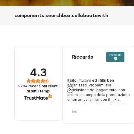
components.searchbox.collaboatewith
verificato
Riccardo
4.3
Il sito intuitivo ed i filtri ben
organizzati. Problemi alla
9204
recensioni clienti
conclusione del pagamento, non
di tutti i tempi
abilita la stampa della prenotazione
e non arriva la mail con il link al
voucher. Aperto ticket sulla chat in
attesa risposta
ieri