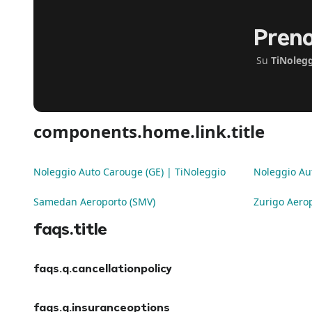
Preno
Su
TiNoleg
components.home.link.title
Noleggio Auto Carouge (GE) | TiNoleggio
Noleggio Au
Samedan Aeroporto (SMV)
Zurigo Aerop
faqs.title
faqs.q.cancellationpolicy
faqs.a.cancellationpolicy
faqs.q.insuranceoptions