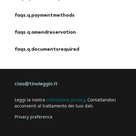
faqs.a.insuranceoptions
faqs.q.paymentmethods
faqs.a.paymentmethods
faqs.q.amendreservation
faqs.a.amendreservation
faqs.q.documentsrequired
faqs.a.documentsrequired
ciao@tinoleggio.it
Leggi la nostra
informativa privacy
. Contattandoci
acconsenti al trattamento dei tuoi dati.
Privacy preference