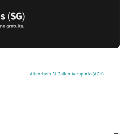
s (SG)
one gratuita
.
Altenrhein St Gallen Aeroporto (ACH)