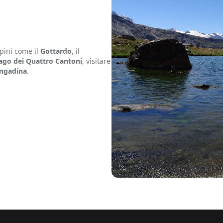
lpini come il
Gottardo
, il
ago dei Quattro Cantoni
, visitare
ngadina
.