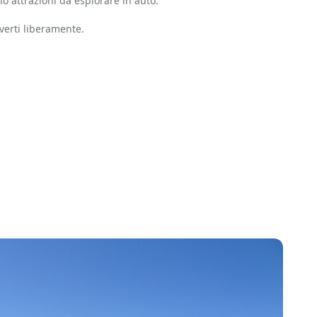
no attrazioni da esplorare in auto.
verti liberamente.