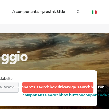
components.myreslink.title
€
eggio
.labelto
components.searchbox.driverage.searchbutton
day_acronym
components.searchbox.buttoncouponcode