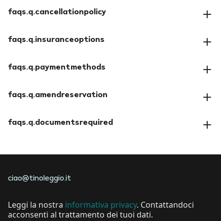
faqs.q.cancellationpolicy
faqs.a.cancellationpolicy
faqs.q.insuranceoptions
faqs.a.insuranceoptions
faqs.q.paymentmethods
faqs.a.paymentmethods
faqs.q.amendreservation
faqs.a.amendreservation
faqs.q.documentsrequired
faqs.a.documentsrequired
ciao@tinoleggio.it
Leggi la nostra
informativa privacy
. Contattandoci
acconsenti al trattamento dei tuoi dati.