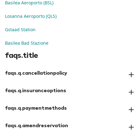
Basilea Aeroporto (BSL)
Losanna Aeroporto (QLS)
Gstaad Station
Basilea Bad Stazione
faqs.title
faqs.q.cancellationpolicy
faqs.a.cancellationpolicy
faqs.q.insuranceoptions
faqs.a.insuranceoptions
faqs.q.paymentmethods
faqs.a.paymentmethods
faqs.q.amendreservation
faqs.a.amendreservation