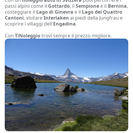
Con un
noleggio auto in Svizzera
puoi percorrere i
passi alpini come il
Gottardo
, il
Sempione
e il
Bernina
,
costeggiare il
Lago di Ginevra
e il
Lago dei Quattro
Cantoni
, visitare
Interlaken
ai piedi della Jungfrau e
scoprire i villaggi dell'
Engadina
.
Con
TiNoleggio
trovi sempre il prezzo migliore.