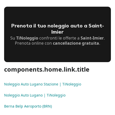
Prenota il tuo noleggio auto a Saint-
Imier
Su
TiNoleggio
confronti le offerte a
Saint-Imier
.
Prenota online con
cancellazione gratuita
.
components.home.link.title
Noleggio Auto Lugano Stazione | TiNoleggio
Noleggio Auto Lugano | TiNoleggio
Berna Belp Aeroporto (BRN)