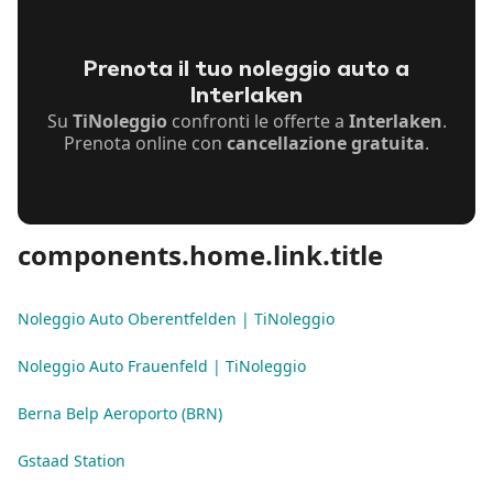
Prenota il tuo noleggio auto a
Interlaken
Su
TiNoleggio
confronti le offerte a
Interlaken
.
Prenota online con
cancellazione gratuita
.
components.home.link.title
Noleggio Auto Oberentfelden | TiNoleggio
Noleggio Auto Frauenfeld | TiNoleggio
Berna Belp Aeroporto (BRN)
Gstaad Station