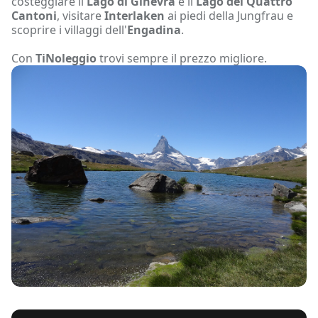
costeggiare il
Lago di Ginevra
e il
Lago dei Quattro
Cantoni
, visitare
Interlaken
ai piedi della Jungfrau e
scoprire i villaggi dell'
Engadina
.
Con
TiNoleggio
trovi sempre il prezzo migliore.