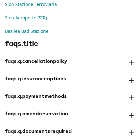
Sion Stazione Ferroviaria
Sion Aeroporto (SIR)
Basilea Bad Stazione
faqs.title
faqs.q.cancellationpolicy
faqs.a.cancellationpolicy
faqs.q.insuranceoptions
faqs.a.insuranceoptions
faqs.q.paymentmethods
faqs.a.paymentmethods
faqs.q.amendreservation
faqs.a.amendreservation
faqs.q.documentsrequired