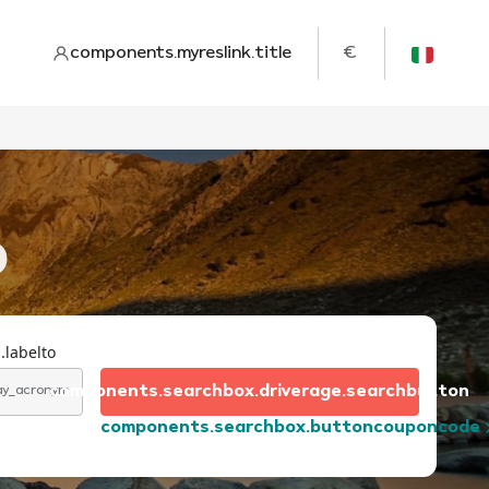
components.myreslink.title
€
o
.labelto
components.searchbox.driverage.searchbutton
day_acronym
components.searchbox.buttoncouponcode