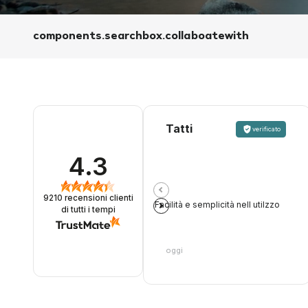
components.searchbox.collaboatewith
Tatti
verificato
4.3
9210
recensioni clienti
Facilità e semplicità nell utilzzo
di tutti i tempi
oggi