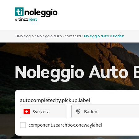
TiNoleggio
/
Noleggio auto
/
Svizzera
/
Noleggio auto a Baden
Noleggio Auto 
autocompletecity.pickup.label
component.searchbox.onewaylabel