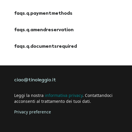
faqs.a.insuranceoptions
faqs.q.paymentmethods
faqs.a.paymentmethods
faqs.q.amendreservation
faqs.a.amendreservation
faqs.q.documentsrequired
faqs.a.documentsrequired
ciao@tinoleggio.it
Leggi la nostra
informativa privacy
. Contattandoci
acconsenti al trattamento dei tuoi dati.
Privacy preference