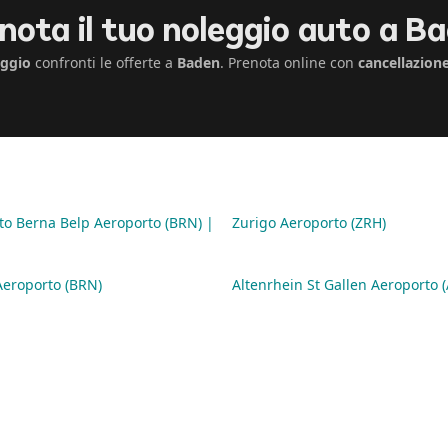
nota il tuo noleggio auto a B
eggio
confronti le offerte a
Baden
. Prenota online con
cancellazione
to Berna Belp Aeroporto (BRN) |
Zurigo Aeroporto (ZRH)
Aeroporto (BRN)
Altenrhein St Gallen Aeroporto 