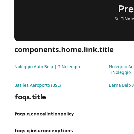
Pre
Su
TiNol
components.home.link.title
Noleggio Auto Belp | TiNoleggio
Noleggio Au
TiNoleggio
Basilea Aeroporto (BSL)
Berna Belp 
faqs.title
faqs.q.cancellationpolicy
faqs.a.cancellationpolicy
faqs.q.insuranceoptions