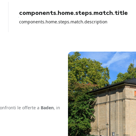
con la carta di debito perche io ho
perso tutti i soldi del noleggio e
components.home.steps.match.title
loro non hanno fatto NULLA per
aiutarmi a parte girare la colpa sul
components.home.steps.match.description
rental car dell aeroporto.
onfronti le offerte a
Baden
, in