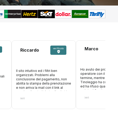
Marco
verificato
Riccardo
Ho avuto dei problemi c
Il sito intuitivo ed i filtri ben
operatore con il nolegg
organizzati. Problemi alla
ali
termine, mentre ero in v
conclusione del pagamento, non
Tinoleggio ha compreso
abilita la stampa della prenotazione
ed ha rifuso quanto paga
e non arriva la mail con il link al
anticipo! Grazie ancora
voucher. Aperto ticket sulla chat in
attesa risposta
ieri
ieri