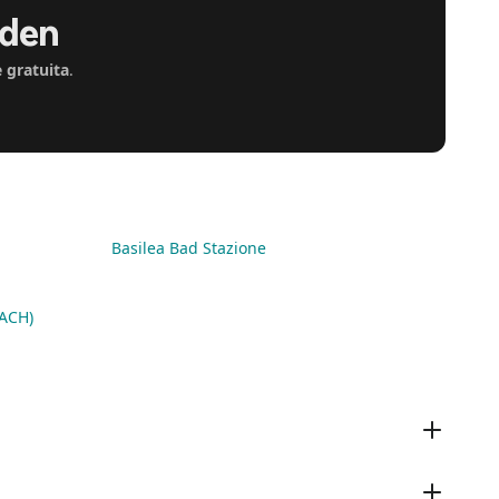
aden
 gratuita
.
Basilea Bad Stazione
(ACH)