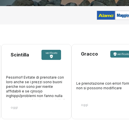
Gracco
verificato
Scintilla
verificato
Pessimo!! Evitate di prenotare con
loro anche se i prezzi sono buoni
Le prenotazione con errori form
perche non sono per niente
non si possono modificare
affidabili e se cjnsojo
inghippi/problemi non fanno nulla
oer aiutare, anzi, trattengono tutta la
oggi
cifra. Inoltre fanno figurare che
oggi
accettano carte di debito, paghi
online, poi arrivi al desk e non ti
accettano la carta con cui hai
pagato loro perche vogliono solo
quella di credito. Fate attenzione