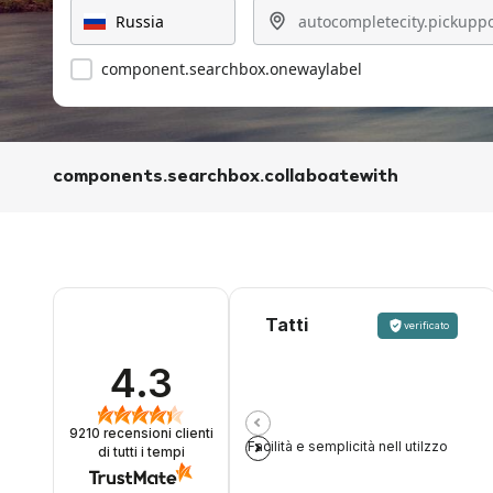
component.searchbox.onewaylabel
components.searchbox.collaboatewith
Tatti
verificato
4.3
9210
recensioni clienti
Facilità e semplicità nell utilzzo
di tutti i tempi