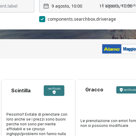
9 agosto, 10:00
11 agosto, 10:00
2 snippet_article.
components.searchbox.driverage
Gracco
verificato
Scintilla
verificato
Pessimo!! Evitate di prenotare con
loro anche se i prezzi sono buoni
Le prenotazione con errori form
perche non sono per niente
non si possono modificare
affidabili e se cjnsojo
inghippi/problemi non fanno nulla