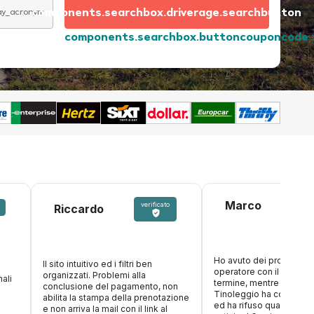
components.searchbox.driverage.searchbutton
day_acronym
components.searchbox.buttoncouponcode
Marco
verificato
Riccardo
Ho avuto dei problemi c
Il sito intuitivo ed i filtri ben
operatore con il nolegg
organizzati. Problemi alla
ali
termine, mentre ero in v
conclusione del pagamento, non
Tinoleggio ha compreso
abilita la stampa della prenotazione
ed ha rifuso quanto paga
e non arriva la mail con il link al