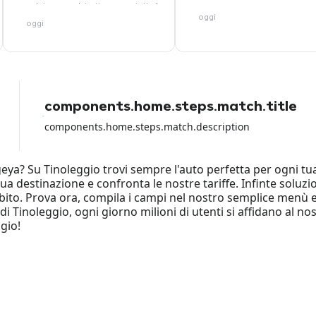
oer aiutare, anzi, trattengono tutta la
oggi
cifra. Inoltre fanno figurare che
oggi
accettano carte di debito, paghi
online, poi arrivi al desk e non ti
accettano la carta con cui hai
pagato loro perche vogliono solo
quella di credito. Fate attenzione
con la carta di debito perche io ho
perso tutti i soldi del noleggio e
components.home.steps.match.title
loro non hanno fatto NULLA per
aiutarmi a parte girare la colpa sul
components.home.steps.match.description
rental car dell aeroporto.
eya? Su Tinoleggio trovi sempre l'auto perfetta per ogni tua
tua destinazione e confronta le nostre tariffe. Infinte soluzi
ito. Prova ora, compila i campi nel nostro semplice menù e so
f di Tinoleggio, ogni giorno milioni di utenti si affidano al n
ggio!