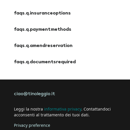
faqs.a.cancellationpolicy
faqs.q.insuranceoptions
faqs.a.insuranceoptions
faqs.q.paymentmethods
faqs.a.paymentmethods
faqs.q.amendreservation
faqs.a.amendreservation
faqs.q.documentsrequired
faqs.a.documentsrequired
ciao@tinoleggio.it
Leggi la nostra
informativa privacy
. Contattandoci
acconsenti al trattamento dei tuoi dati.
Privacy preference