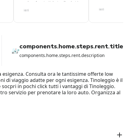
anticipo! Grazie ancora
voucher. Aperto ticket sulla chat in
attesa risposta
ieri
ieri
components.home.steps.rent.title
components.home.steps.rent.description
 esigenza. Consulta ora le tantissime offerte low
oni di viaggio adatte per ogni esigenza. Tinoleggio è il
cpri in pochi click tutti i vantaggi di Tinoleggio.
ostro servizio per prenotare la loro auto. Organizza al