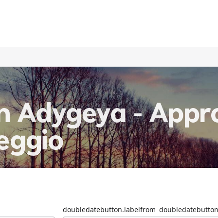
n Adygeya - Appro
leggio
doubledatebutton.labelfrom
doubledatebutton