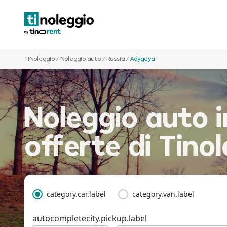
TiNoleggio
/
Noleggio auto
/
Russia
/
Adygeya
Noleggio auto i
offerte di Tino
category.car.label
category.van.label
autocompletecity.pickup.label