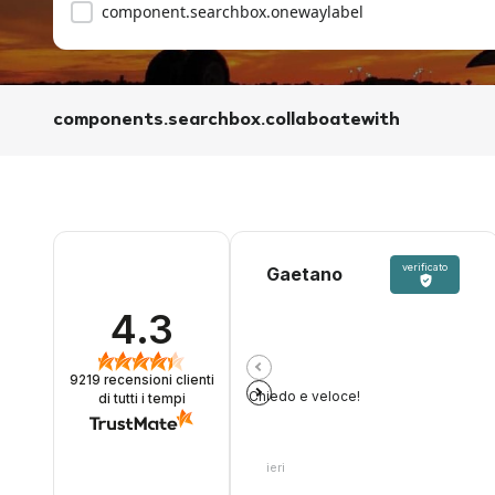
component.searchbox.onewaylabel
components.searchbox.collaboatewith
verificato
Gaetano
4.3
9219
recensioni clienti
Chiedo e veloce!
di tutti i tempi
ieri