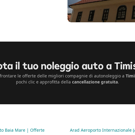
ta il tuo noleggio auto a Tim
rontare le offerte delle migliori compagnie di autonoleggio a
Timi
pochi clic e approfitta della
cancellazione gratuita
.
to Baia Mare | Offerte
Arad Aeroporto Internazionale 