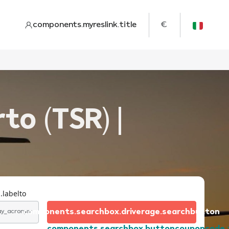
components.myreslink.title
€
to (TSR) |
.labelto
components.searchbox.driverage.searchbutton
day_acronym