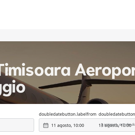
imisoara Aeropor
ggio
doubledatebutton.labelfrom
doubledatebutton
11 agosto, 10:00
13 agosto, 10:00
2 snippet_article.