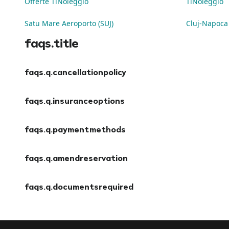
Offerte TiNoleggio
TiNoleggio
Satu Mare Aeroporto (SUJ)
Cluj-Napoca 
faqs.title
faqs.q.cancellationpolicy
faqs.a.cancellationpolicy
faqs.q.insuranceoptions
faqs.a.insuranceoptions
faqs.q.paymentmethods
faqs.a.paymentmethods
faqs.q.amendreservation
faqs.a.amendreservation
faqs.q.documentsrequired
faqs.a.documentsrequired