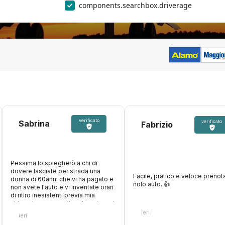
components.searchbox.driverage
verificato
Sabrina
verificato
Fabrizio
Pessima lo spiegherò a chi di
dovere lasciate per strada una
Facile, pratico e veloce prenota
donna di 60anni che vi ha pagato e
nolo auto. 👍️
non avete l'auto e vi inventate orari
di ritiro inesistenti previa mia
chiamata per avvertire, due giovani
di cui uno maleducato e
ieri
ieri
supponente, niente di buono. Una