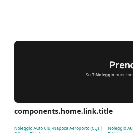
Preno
Su
TiNoleggio
puoi conf
components.home.link.title
Noleggio Auto Cluj-Napoca Aeroporto (CLJ) |
Noleggio Au