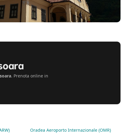
isoara
soara
. Prenota online in
(ARW)
Oradea Aeroporto Internazionale (OMR)