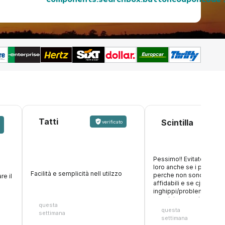
components.searchbox.buttoncouponcode
Tatti
v
Scintilla
verificato
Pessimo!! Evitate di pre
loro anche se i prezzi s
Facilità e semplicità nell utilzzo
perche non sono per ni
re il
affidabili e se cjnsojo
inghippi/problemi non fa
oer aiutare, anzi, tratten
questa
cifra. Inoltre fanno figur
questa
settimana
accettano carte di debit
settimana
online, poi arrivi al desk 