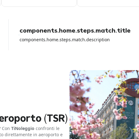
volta non era così
components.home.steps.match.title
components.home.steps.match.description
eroporto (TSR)
? Con
TiNoleggio
confronti le
uto direttamente in aeroporto e