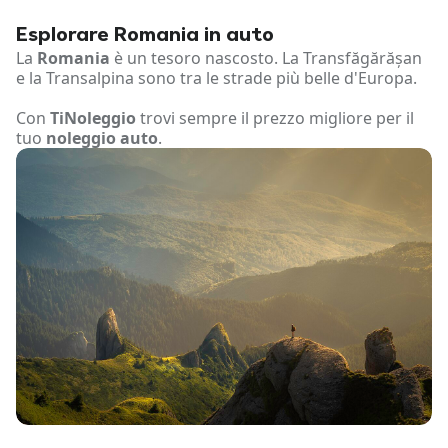
Esplorare Romania in auto
La
Romania
è un tesoro nascosto. La Transfăgărășan
e la Transalpina sono tra le strade più belle d'Europa.
Con
TiNoleggio
trovi sempre il prezzo migliore per il
tuo
noleggio auto
.