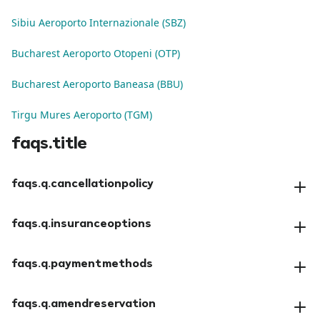
Sibiu Aeroporto Internazionale (SBZ)
Bucharest Aeroporto Otopeni (OTP)
Bucharest Aeroporto Baneasa (BBU)
Tirgu Mures Aeroporto (TGM)
faqs.title
faqs.q.cancellationpolicy
faqs.a.cancellationpolicy
faqs.q.insuranceoptions
faqs.a.insuranceoptions
faqs.q.paymentmethods
faqs.a.paymentmethods
faqs.q.amendreservation