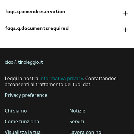
faqs.a.paymentmethods
faqs.q.amendreservation
faqs.a.amendreservation
faqs.q.documentsrequired
faqs.a.documentsrequired
ciao@tinoleggio.it
Leggi la nostra
informativa privacy
. Contattandoci
acconsenti al trattamento dei tuoi dati.
Privacy preference
Chi siamo
Notizie
Come funziona
Servizi
Visualizza la tua
Lavora con noi