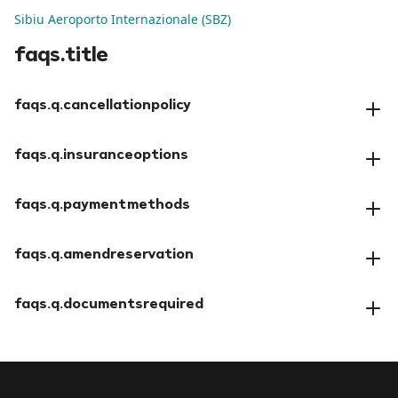
Sibiu Aeroporto Internazionale (SBZ)
faqs.title
faqs.q.cancellationpolicy
faqs.a.cancellationpolicy
faqs.q.insuranceoptions
faqs.a.insuranceoptions
faqs.q.paymentmethods
faqs.a.paymentmethods
faqs.q.amendreservation
faqs.a.amendreservation
faqs.q.documentsrequired
faqs.a.documentsrequired