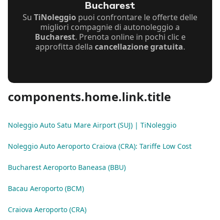
Bucharest
Su
TiNoleggio
puoi confrontare le offerte delle
migliori compagnie di autonoleggio a
Bucharest
. Prenota online in pochi clic e
approfitta della
cancellazione gratuita
.
components.home.link.title
Noleggio Auto Satu Mare Airport (SUJ) | TiNoleggio
Noleggio Auto Aeroporto Craiova (CRA): Tariffe Low Cost
Bucharest Aeroporto Baneasa (BBU)
Bacau Aeroporto (BCM)
Craiova Aeroporto (CRA)