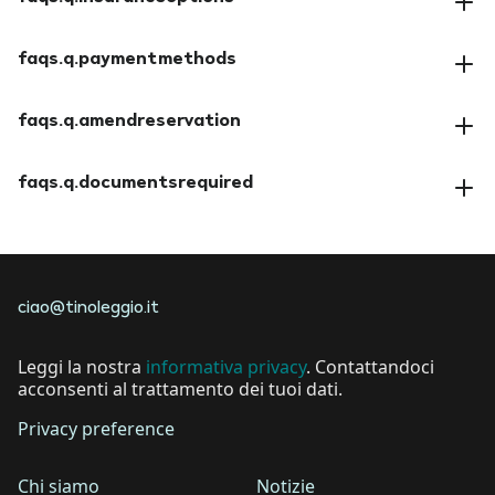
faqs.a.insuranceoptions
faqs.q.paymentmethods
faqs.a.paymentmethods
faqs.q.amendreservation
faqs.a.amendreservation
faqs.q.documentsrequired
faqs.a.documentsrequired
ciao@tinoleggio.it
Leggi la nostra
informativa privacy
. Contattandoci
acconsenti al trattamento dei tuoi dati.
Privacy preference
Chi siamo
Notizie