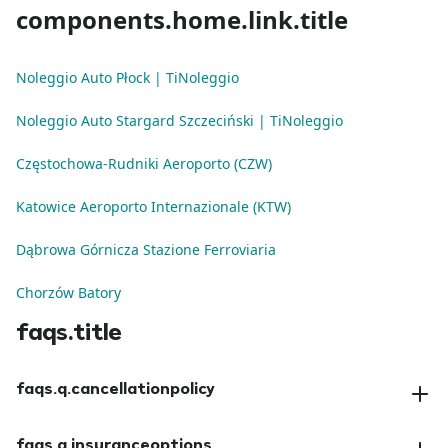
components.home.link.title
Noleggio Auto Płock | TiNoleggio
Noleggio Auto Stargard Szczeciński | TiNoleggio
Częstochowa-Rudniki Aeroporto (CZW)
Katowice Aeroporto Internazionale (KTW)
Dąbrowa Górnicza Stazione Ferroviaria
Chorzów Batory
faqs.title
faqs.q.cancellationpolicy
faqs.a.cancellationpolicy
faqs.q.insuranceoptions